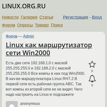
LINUX.ORG.RU
Новости
Галерея
Статьи
Регистрация
-
Вход
Форум
Опросы
Трекер
Поиск
Форум
—
Admin
Linux как маршрутизатор
сети Win2000
Есть две сети 192.168.1.0 с маской
255.255.255.0 и 192.168.2.0 с маской
0
255.255.255.0 Все компы в них под Win2000.
В кач-ве маршрутизатора Linux RH7.2 В
первой сети есть рабочая группа ABC. Так
0
вот компы из второй сети ее не видят. Чего
надо настроить на Linux-e подскажите
anonymous