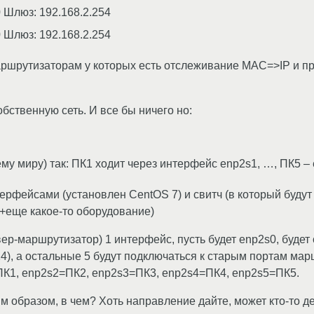
0 Шлюз: 192.168.2.254
0 Шлюз: 192.168.2.254
аршрутизаторам у которых есть отслеживание MAC=>IP и п
бственную сеть. И все бы ничего но:
му миру) так: ПК1 ходит через интерфейс enp2s1, …, ПК5 – 
ерфейсами (установлен CentOS 7) и свитч (в который буду
+еще какое-то оборудование)
вер-маршрутизатор) 1 интерфейс, пусть будет enp2s0, будет 
/24), а остальные 5 будут подключаться к старым портам ма
1=ПК1, enp2s2=ПК2, enp2s3=ПК3, enp2s4=ПК4, enp2s5=ПК5.
им образом, в чем? Хоть направление дайте, может кто-то де