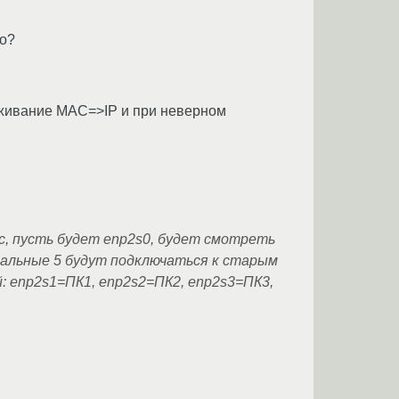
во?
еживание MAC=>IP и при неверном
йс, пусть будет enp2s0, будет смотреть
 остальные 5 будут подключаться к старым
: enp2s1=ПК1, enp2s2=ПК2, enp2s3=ПК3,