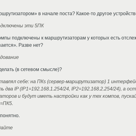
ршрутизатором» в начале поста? Какое-то другое устройст
одключены эти 5ПК
компы подключены к маршрутизаторам у которых есть отсл
ается». Разве нет?
удование
делать (в сетевом смысле)?
ставлял себе: на ПКs (сервер-маршрутизатор) 1 интерфе
ь два IP (IP1=192.168.1.254/24, IP2=192.168.2.254/24), а
оров и будут иметь настройки как у тех компов, пускай
5=ПК5.
 понятно.
дайте