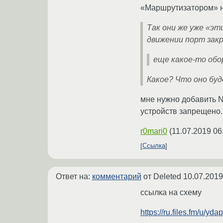
«Маршрутизатором» на
Так они же уже «э
движении порт зак
еще какое-то обо
Какое? Что оно буд
мне нужно добавить N
устройств запрещено. 
r0mari0
(
11.07.2019 06
Ссылка
Ответ на:
комментарий
от Deleted
10.07.2019
ссылка на схему
https://ru.files.fm/u/