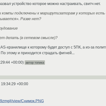
звал устройство которое можно настраивать, свитч нет.
ти компы подключены к маршрутизаторам у которых есть
рывается». Разве нет?
рудование
ет делать (в сетевом смысле)?
AS-хранилище к которому будет доступ с 5ПК, а из-за полит
По этому и приходится страдать фигней...
:29:44 +00:00
)
автор топика
 19:34:29 +00:00
ydap9zmg#/view/Снимок.PNG