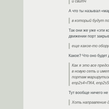
и свитч
А что ты называл «ма
в который будут п
Так они же уже «эти 
движении порт закрыв
еще какое-то обор
Какое? Что оно будет 
Как я это все пред
в новую сеть и имет
портам маршрутизат
enp2s4=ПК4, enp2s
Тут вообще ничего не
Хоть направление 