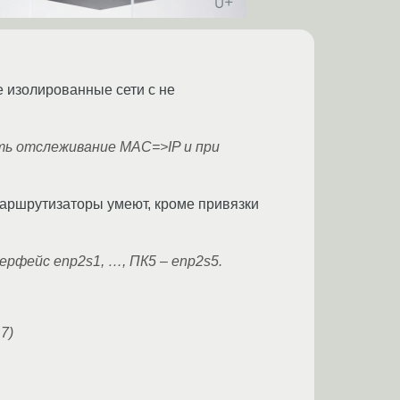
 изолированные сети с не
ь отслеживание MAC=>IP и при
маршрутизаторы умеют, кроме привязки
рфейс enp2s1, …, ПК5 – enp2s5.
7)