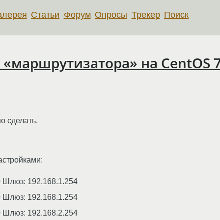
алерея
Статьи
Форум
Опросы
Трекер
Поиск
 «маршрутизатора» на CentOS 
о сделать.
астройками:
0 Шлюз: 192.168.1.254
0 Шлюз: 192.168.1.254
0 Шлюз: 192.168.2.254