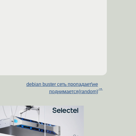
debian buster сеть пропадает\не
→
поднимается(random)