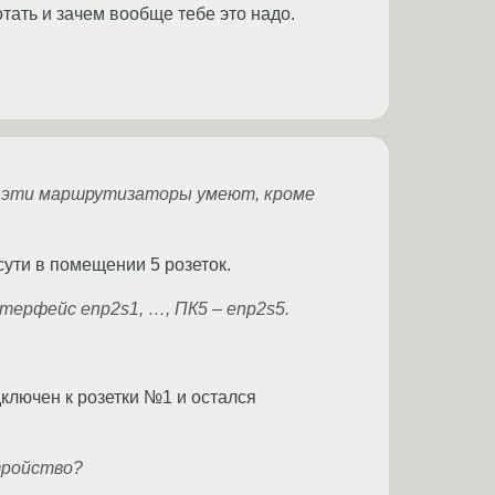
тать и зачем вообще тебе это надо.
о эти маршрутизаторы умеют, кроме
сути в помещении 5 розеток.
терфейс enp2s1, …, ПК5 – enp2s5.
дключен к розетки №1 и остался
тройство?