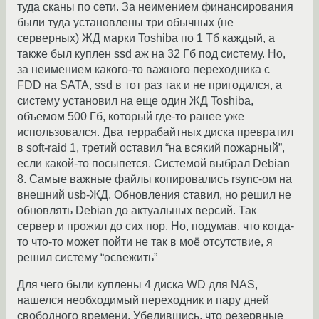
туда сканы по сети. За неимением финансирования
были туда установлены три обычных (не
серверных) ЖД марки Toshiba по 1 Тб каждый, а
также был куплен ssd аж на 32 Гб под систему. Но,
за неимением какого-то важного переходника с
FDD на SATA, ssd в тот раз так и не пригодился, а
систему установил на еще один ЖД Toshiba,
объемом 500 Гб, который где-то ранее уже
использовался. Два террабайтных диска превратил
в soft-raid 1, третий оставил “на всякий пожарный”,
если какой-то посыпется. Системой выбрал Debian
8. Самые важные файлы копировались rsync-ом на
внешний usb-ЖД. Обновления ставил, но решил не
обновлять Debian до актуальных версий. Так
сервер и прожил до сих пор. Но, подумав, что когда-
то что-то может пойти не так в моё отсутствие, я
решил систему “освежить”
Для чего были куплены 4 диска WD для NAS,
нашелся необходимый переходник и пару дней
свободного времени. Убедившись, что резервные