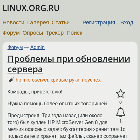
LINUX.ORG.RU
Новости
Галерея
Статьи
Регистрация
-
Вход
Форум
Опросы
Трекер
Поиск
Форум
—
Admin
Проблемы при обновлении
сервера
hp microserver
,
кривые руки
,
неуспех
Комрады, приветствую!
0
Нужна помощь более опытных товарищей.
Предыстроия. Три года назад (или около
1
того) был куплен HP MicroServer Gen 8 для
мелких офисных задач: бухгалтерия хранит там 1с,
пользователи хранят там файлы, сканер сохраняет