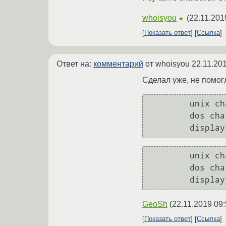
whoisyou
(
22.11.201
★
Показать ответ
Ссылка
Ответ на:
комментарий
от whoisyou
22.11.20
Сделал уже, не помог
	unix charset = UTF-8

	dos charset = CP866

        unix charset = UTF-8

	dos charset = CP866

GeoSh
(
22.11.2019 09:
Показать ответ
Ссылка