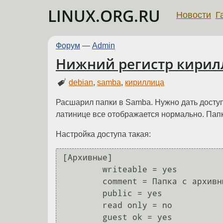
LINUX.ORG.RU
Новости
Г
Форум
—
Admin
Нижний регистр кирил
debian
,
samba
,
кириллица
Расшарил папки в Samba. Нужно дать доступ
латинице все отображается нормально. Папк
Настройка доступа такая:
[Архивные]

	writeable = yes

	comment = Папка с архивными пользователями

	public = yes

    	read only = no

	guest ok = yes
