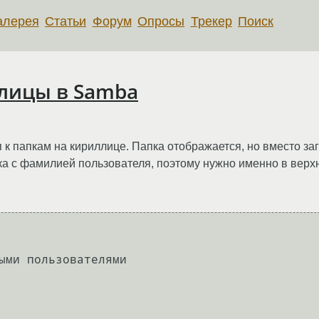
алерея
Статьи
Форум
Опросы
Трекер
Поиск
лицы в Samba
 к папкам на кириллице. Папка отображается, но вместо за
а с фамилией пользователя, поэтому нужно именно в верхн