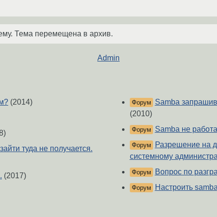
ему. Тема перемещена в архив.
Admin
ем?
(2014)
Samba запрашива
Форум
(2010)
Samba не работае
Форум
8)
Разрешение на до
Форум
зайти туда не получается.
системному администра
Вопрос по разгр
Форум
.
(2017)
Настроить samba
Форум