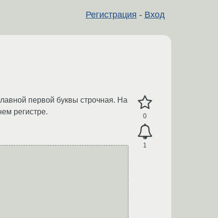
Регистрация
-
Вход
главной первой буквы строчная. На
ем регистре.
0
1