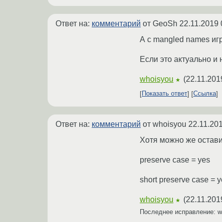
Ответ на:
комментарий
от GeoSh
22.11.2019 
А с mangled names иг
Если это актуально и 
whoisyou
(
22.11.201
★
Показать ответ
Ссылка
Ответ на:
комментарий
от whoisyou
22.11.20
Хотя можно же оставит
preserve case = yes
short preserve case = 
whoisyou
(
22.11.201
★
Последнее исправление: 