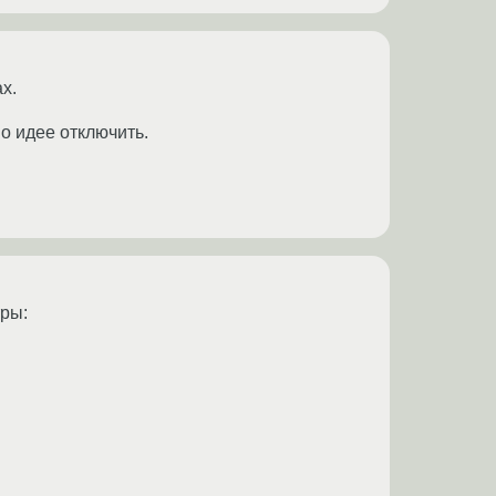
х.
по идее отключить.
тры: