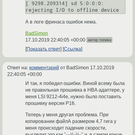
[ 9298.209314] sd 5:0:0:0: 
А в логе фринаса ошибок нема.
BadSimon
17.10.2019 22:40:05 +00:00
автор топика
Показать ответ
Ссылка
Ответ на:
комментарий
от BadSimon
17.10.2019
22:40:05 +00:00
И так, я победил ошибки. Виной всему была
не правильная прошивка в HBA адаптере, у
меня LSI 9212-4i4e, нужно было поставить
прошивку версии P16.
Теперь у меня другая проблема. При
копировании файлА размером 4,7 гига у
меня происходит падение скорости,
выглядит это как "---\/--\/--" и, в самом конце,