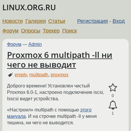
LINUX.ORG.RU
Новости
Галерея
Статьи
Регистрация
-
Вход
Форум
Опросы
Трекер
Поиск
Форум
—
Admin
Proxmox 6 multipath -ll ни
чего не выводит
empty
,
multipath
,
proxmox
Доброго времени! Установлен чистый
Proxmox 6.0-1, настроено подключение iscsi,
0
lsscsi видит устройства.
«Настроил» multipath с помощью
этого
1
мануала
. И на строчке multipath -ll у меня
тишина, ни чего не выводится.