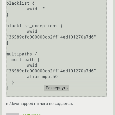
blacklist {

        wwid .*

}

blacklist_exceptions {

        wwid 
"36589cfc000000cb2ff14ed101270a7d6"

}

multipaths {

  multipath {

        wwid 
"36589cfc000000cb2ff14ed101270a7d6"

        alias mpath0

  }

}

Развернуть
в /dev/mapper/ ни чего не cодается.