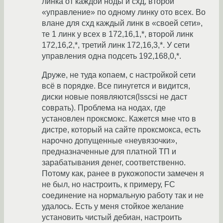
линка от каждой ноды и схд, второй
«управление» по одному линку ото всех. Во
влане для схд каждый линк в «своей сети»,
те 1 линк у всех в 172,16,1,*, второй линк
172,16,2,*, третий линк 172,16,3,*. У сети
управления одна подсеть 192,168,0,*.
Друже, не туда копаем, с настройкой сети
всё в порядке. Все пинугется и видится,
диски новые появляются(lsscsi не даст
соврать). Проблема на нодах, где
установлен проксмокс. Кажется мне что в
дистре, который на сайте проксмокса, есть
нарочно допущенные «неувязочки»,
предназначенные для платной ТП и
зарабатывания денег, соответственно.
Потому как, ранее в рукожопости замечен я
не был, но настроить, к примеру, FC
соединение на нормальную работу так и не
удалось. Есть у меня стойкое желание
установить чистый дебиан, настроить