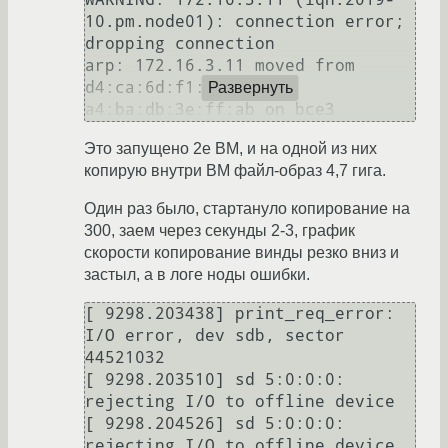
10.pm.node01): connection error; 
dropping connection

arp: 172.16.3.11 moved from 
d4:ca:6d:f1:6a:db to 
Развернуть
Это запущено 2е ВМ, и на одной из них
копирую внутри ВМ файл-образ 4,7 гига.
Один раз было, стартануло копирование на
300, заем через секунды 2-3, график
скорости копирование винды резко вниз и
застыл, а в логе ноды ошибки.
[ 9298.203438] print_req_error: 
I/O error, dev sdb, sector 
44521032

[ 9298.203510] sd 5:0:0:0: 
rejecting I/O to offline device

[ 9298.204526] sd 5:0:0:0: 
rejecting I/O to offline device
