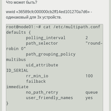
Что может быть?
wwid «36589cfc000000cb2ff14ed101270a7d6» -
одинаковый для 3х устройств.
root@node01:~# cat /etc/multipath.conf 

defaults {

        polling_interval        2

        path_selector           "round-
robin 0"

        path_grouping_policy    
multibus

        uid_attribute           
ID_SERIAL

        rr_min_io               100

        failback                
immediate

        no_path_retry           queue

        user_friendly_names     yes

}
