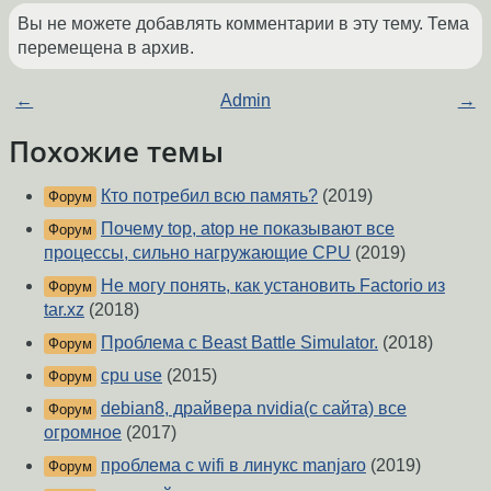
Вы не можете добавлять комментарии в эту тему. Тема
перемещена в архив.
←
Admin
→
Похожие темы
Кто потребил всю память?
(2019)
Форум
Почему top, atop не показывают все
Форум
процессы, сильно нагружающие CPU
(2019)
Не могу понять, как установить Factorio из
Форум
tar.xz
(2018)
Проблема с Beast Battle Simulator.
(2018)
Форум
cpu use
(2015)
Форум
debian8, драйвера nvidia(с сайта) все
Форум
огромное
(2017)
проблема с wifi в линукс manjaro
(2019)
Форум