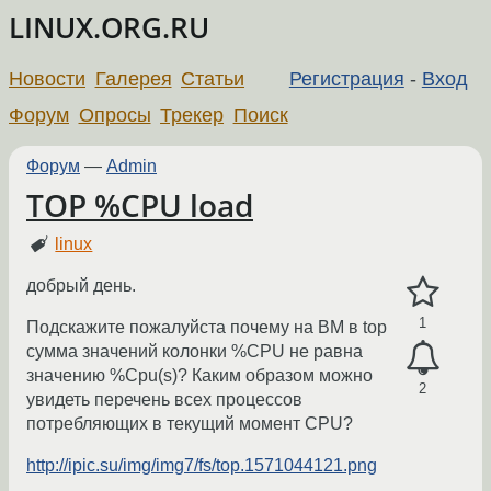
LINUX.ORG.RU
Новости
Галерея
Статьи
Регистрация
-
Вход
Форум
Опросы
Трекер
Поиск
Форум
—
Admin
TOP %CPU load
linux
добрый день.
1
Подскажите пожалуйста почему на ВМ в top
сумма значений колонки %CPU не равна
значению %Cpu(s)? Каким образом можно
2
увидеть перечень всех процессов
потребляющих в текущий момент CPU?
http://ipic.su/img/img7/fs/top.1571044121.png