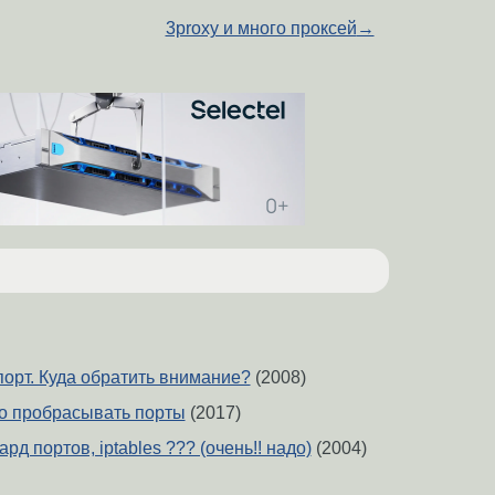
3proxy и много проксей
→
порт. Куда обратить внимание?
(2008)
о пробрасывать порты
(2017)
д портов, iptables ??? (очень!! надо)
(2004)