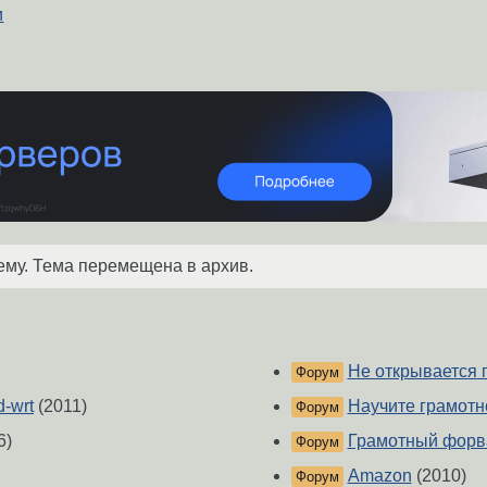
и
ему. Тема перемещена в архив.
Не открывается 
Форум
-wrt
(2011)
Научите грамотн
Форум
6)
Грамотный форвар
Форум
Amazon
(2010)
Форум