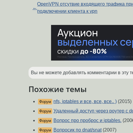
OpenVPN отсутвие входящего трафика пр
←
подключении клиента к vpn
Вы не можете добавлять комментарии в эту т
Похожие темы
nfs, iptables и все, все, все.. )
(2015)
Форум
Удаленный доступ через роутер с dd
Форум
Вопрос про проброс и iptables.
(200
Форум
Вопросик по dnat/snat
(2007)
Форум