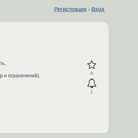
Регистрация
-
Вход
ть.
0
р и ограничений).
1