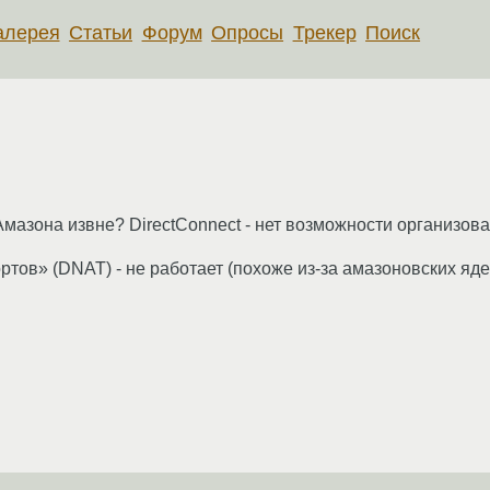
алерея
Статьи
Форум
Опросы
Трекер
Поиск
Амазона извне? DirectConnect - нет возможности организова
тов» (DNAT) - не работает (похоже из-за амазоновских яде