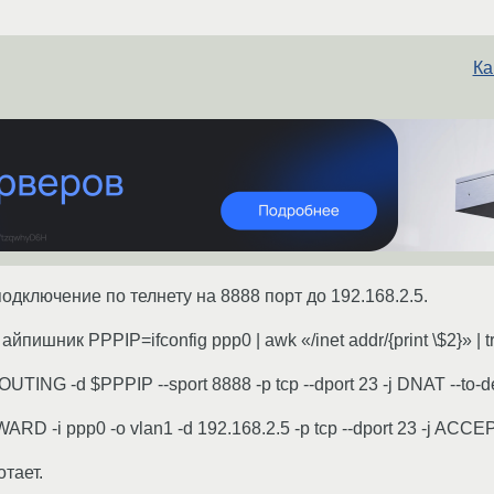
Ка
одключение по телнету на 8888 порт до 192.168.2.5.
ишник PPPIP=ifconfig ppp0 | awk «/inet addr/{print \$2}» | tr 
OUTING -d $PPPIP --sport 8888 -p tcp --dport 23 -j DNAT --to-d
ORWARD -i ppp0 -o vlan1 -d 192.168.2.5 -p tcp --dport 23 -j ACCE
тает.