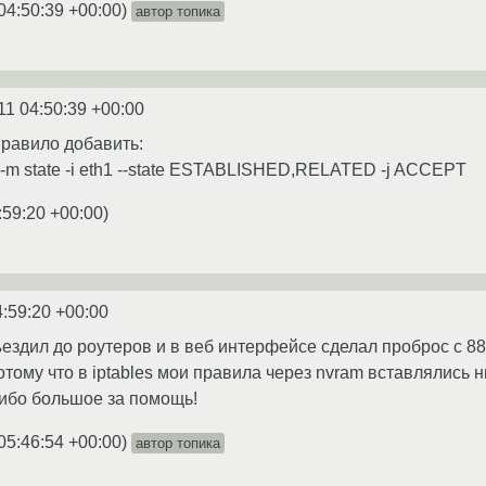
04:50:39 +00:00
)
автор топика
11 04:50:39 +00:00
равило добавить:
-m state -i eth1 --state ESTABLISHED,RELATED -j ACCEPT
:59:20 +00:00
)
4:59:20 +00:00
ъездил до роутеров и в веб интерфейсе сделал проброс с 888
тому что в iptables мои правила через nvram вставлялись н
ибо большое за помощь!
05:46:54 +00:00
)
автор топика