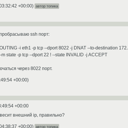
03:32:42 +00:00
)
автор топика
пробрасываю ssh порт:
OUTING -i eth1 -p tcp --dport 8022 -j DNAT --to-destination 172
 state -p tcp --dport 22 ! --state INVALID -j ACCEPT
ючаться через 8022 порт.
:49:54 +00:00
)
3:49:54 +00:00
 весит внешний ip, правильно?
04:38:37 +00:00
)
автор топика