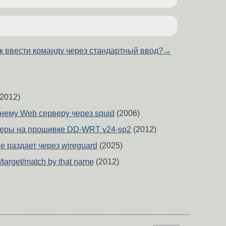
к ввести команду через стандартный ввод?
→
2012)
ннему Web серверу через squid
(2006)
меры на прошивке DD-WRT v24-sp2
(2012)
не раздает через wireguard
(2025)
/target/match by that name
(2012)