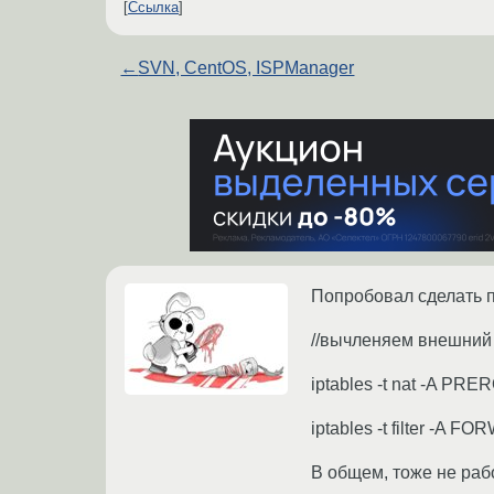
Ссылка
←
SVN, CentOS, ISPManager
Попробовал сделать п
//вычленяем внешний айп
iptables -t nat -A PRER
iptables -t filter -A F
В общем, тоже не рабо