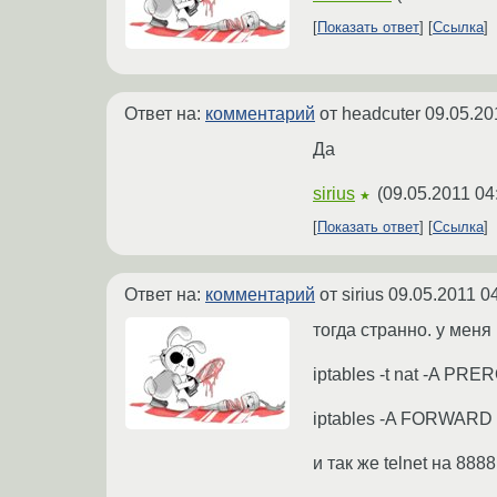
Показать ответ
Ссылка
Ответ на:
комментарий
от headcuter
09.05.20
Да
sirius
(
09.05.2011 04
★
Показать ответ
Ссылка
Ответ на:
комментарий
от sirius
09.05.2011 0
тогда странно. у меня
iptables -t nat -A PRER
iptables -A FORWARD -m
и так же telnet на 888