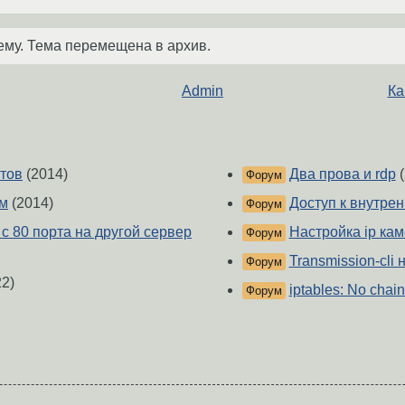
ему. Тема перемещена в архив.
Admin
Ка
ртов
(2014)
Два прова и rdp
(
Форум
ом
(2014)
Доступ к внутре
Форум
с 80 порта на другой сервер
Настройка ip ка
Форум
Transmission-cli 
Форум
2)
iptables: No chain
Форум