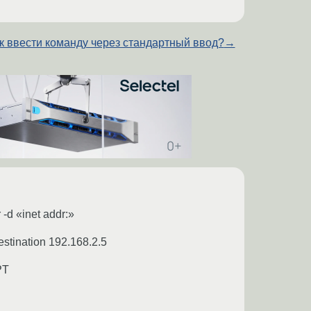
к ввести команду через стандартный ввод?
→
-d «inet addr:»
estination 192.168.2.5
PT