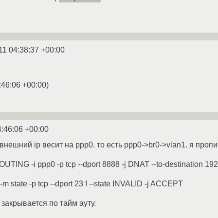
11 04:38:37 +00:00
:46:06 +00:00
)
4:46:06 +00:00
 внешний ip весит на ppp0. то есть ppp0->br0->vlan1. я проп
OUTING -i ppp0 -p tcp --dport 8888 -j DNAT --to-destination 19
 state -p tcp --dport 23 ! --state INVALID -j ACCEPT
8 закрывается по тайм ауту.