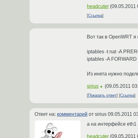
headcuter
(
09.05.2011 
Ссылка
Вот так в OpenWRT я 
iptables -t nat -A PRER
iptables -A FORWARD -m
Из инета нужно подкл
sirius
(
09.05.2011 03
★
Показать ответ
Ссылка
Ответ на:
комментарий
от sirius
09.05.2011 0
а на интерфейсе eth1
headcuter
(
09.05.2011 