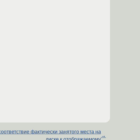
оответствие фактически занятого места на
→
диске к отображаемому