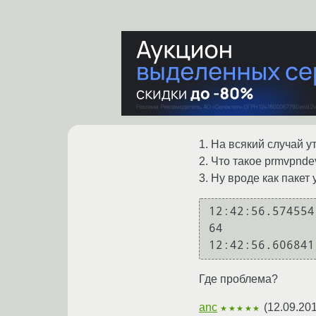
1. На всякий случай у
2. Что такое prmvpnde
3. Ну вроде как пакет
12:42:56.574554
64

12:42:56.606841
Где проблема?
anc
(
12.09.201
★★★★★