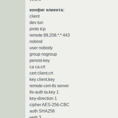
конфиг клиента:
client
dev tun
proto tcp
remote 89.208.*.* 443
nobind
user nobody
group nogroup
persist-key
ca ca.crt
cert client.crt
key client.key
remote-cert-tls server
tls-auth ta.key 1
key-direction 1
cipher AES-256-CBC
auth SHA256
verb 3