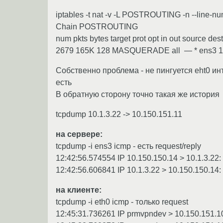
iptables -t nat -v -L POSTROUTING -n --line-n
Chain POSTROUTING
num pkts bytes target prot opt in out source dest
2679 165K 128 MASQUERADE all — * ens3 10.8
Собственно проблема - не пингуется eht0 инт
есть
В обратную сторону точно такая же история
tcpdump 10.1.3.22 -> 10.150.151.11
на сервере:
tcpdump -i ens3 icmp - есть request/reply
12:42:56.574554 IP 10.150.150.14 > 10.1.3.22:
12:42:56.606841 IP 10.1.3.22 > 10.150.150.14: 
на клиенте:
tcpdump -i eth0 icmp - только request
12:45:31.736261 IP prmvpndev > 10.150.151.10: