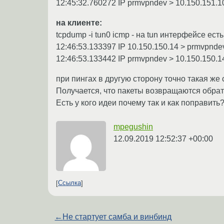
12:45:32.760272 IP prmvpndev > 10.150.151.10:
на клиенте:
tcpdump -i tun0 icmp - на tun интерфейсе есть 
12:46:53.133397 IP 10.150.150.14 > prmvpndev:
12:46:53.133442 IP prmvpndev > 10.150.150.14:
при пингах в другую сторону точно такая же
Получается, что пакеты возвращаются обрат
Есть у кого идеи почему так и как поправить
mpegushin
12.09.2019 12:52:37 +00:00
Ссылка
←
Не стартует самба и винбинд