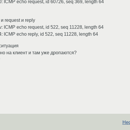
 ICMP echo request, id 60726, seq 369, length 64
и request и reply
 ICMP echo request, id 522, seq 11228, length 64
 ICMP echo reply, id 522, seq 11228, length 64
 ситуация
но на клиент и там уже дропаются?
?
Нес