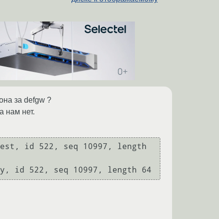
она за defgw ?
а нам нет.
est, id 522, seq 10997, length 
y, id 522, seq 10997, length 64