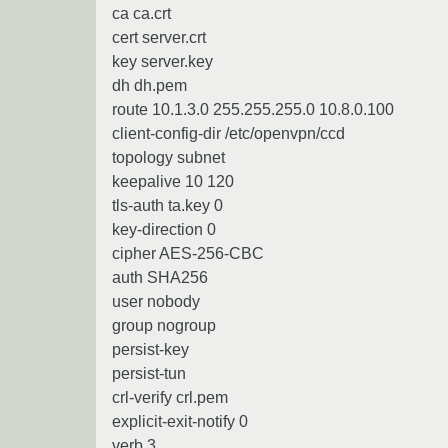
ca ca.crt
cert server.crt
key server.key
dh dh.pem
route 10.1.3.0 255.255.255.0 10.8.0.100
client-config-dir /etc/openvpn/ccd
topology subnet
keepalive 10 120
tls-auth ta.key 0
key-direction 0
cipher AES-256-CBC
auth SHA256
user nobody
group nogroup
persist-key
persist-tun
crl-verify crl.pem
explicit-exit-notify 0
verb 3