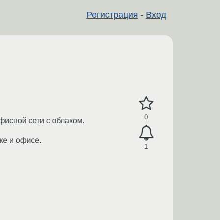
Регистрация
-
Вход
0
фисной сети с облаком.
ке и офисе.
1