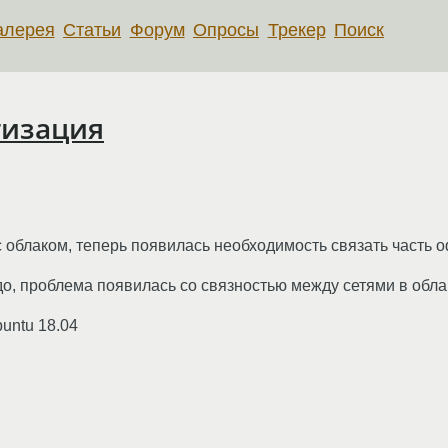
алерея
Статьи
Форум
Опросы
Трекер
Поиск
тизация
 облаком, теперь появилась необходимость связать часть о
до, проблема появилась со связностью между сетями в обла
untu 18.04