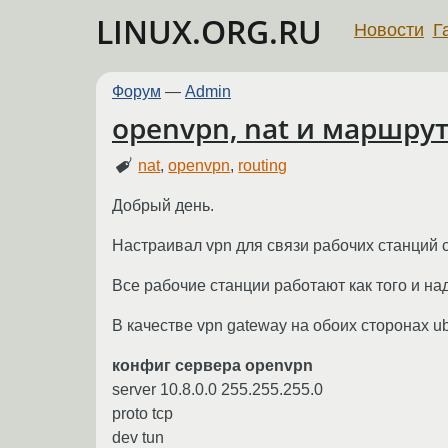
LINUX.ORG.RU
Новости
Г
Форум
—
Admin
openvpn, nat и маршру
nat
,
openvpn
,
routing
Добрый день.
Настраивал vpn для связи рабочих станций с
Все рабочие станции работают как того и на
В качестве vpn gateway на обоих сторонах ub
конфиг сервера openvpn
server 10.8.0.0 255.255.255.0
proto tcp
dev tun