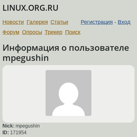
LINUX.ORG.RU
Новости
Галерея
Статьи
Регистрация
-
Вход
Форум
Опросы
Трекер
Поиск
Информация о пользователе
mpegushin
Nick:
mpegushin
ID:
171954