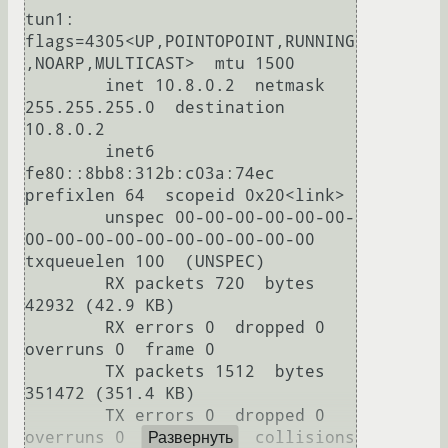
tun1: 
flags=4305<UP,POINTOPOINT,RUNNING
,NOARP,MULTICAST>  mtu 1500

        inet 10.8.0.2  netmask 
255.255.255.0  destination 
10.8.0.2

        inet6 
fe80::8bb8:312b:c03a:74ec  
prefixlen 64  scopeid 0x20<link>

        unspec 00-00-00-00-00-00-
00-00-00-00-00-00-00-00-00-00  
txqueuelen 100  (UNSPEC)

        RX packets 720  bytes 
42932 (42.9 KB)

        RX errors 0  dropped 0  
overruns 0  frame 0

        TX packets 1512  bytes 
351472 (351.4 KB)

        TX errors 0  dropped 0 
overruns 0  carrier 0  collisions 
Развернуть