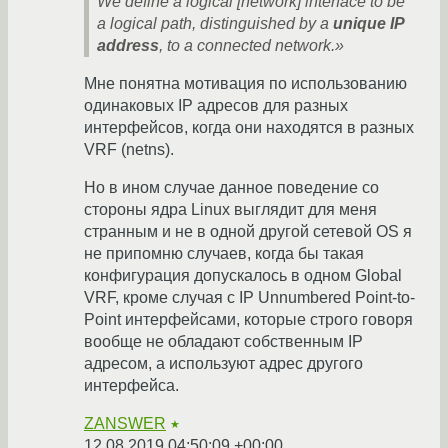
We define a logical [network] interface to be
a logical path, distinguished by a
unique IP
address
, to a connected network.»
Мне понятна мотивация по использованию
одинаковых IP адресов для разных
интерфейсов, когда они находятся в разных
VRF (netns).
Но в ином случае данное поведение со
стороны ядра Linux выглядит для меня
странным и не в одной другой сетевой OS я
не припомню случаев, когда бы такая
конфигурация допускалось в одном Global
VRF, кроме случая с IP Unnumbered Point-to-
Point интерфейсами, которые строго говоря
вообще не обладают собственным IP
адресом, а используют адрес другого
интерфейса.
ZANSWER
★
12.08.2019 04:50:09 +00:00