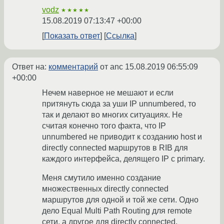
vodz
★★★★★
15.08.2019 07:13:47 +00:00
Показать ответ
Ссылка
Ответ на:
комментарий
от anc
15.08.2019 06:55:09
+00:00
Нечем наверное не мешают и если
притянуть сюда за уши IP unnumbered, то
так и делают во многих ситуациях. Не
считая конечно того факта, что IP
unnumbered не приводит к созданию host и
directly connected маршрутов в RIB для
каждого интерфейса, делящего IP с primary.
Меня смутило именно создание
множественных directly connected
маршрутов для одной и той же сети. Одно
дело Equal Multi Path Routing для remote
сети, а другое для directly connected.