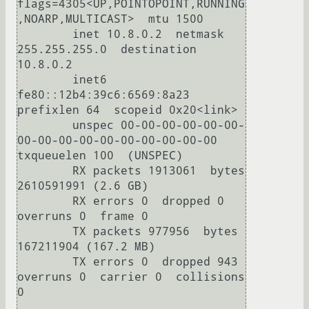
flags=4305<UP,POINTOPOINT,RUNNING
,NOARP,MULTICAST>  mtu 1500

        inet 10.8.0.2  netmask 
255.255.255.0  destination 
10.8.0.2

        inet6 
fe80::12b4:39c6:6569:8a23  
prefixlen 64  scopeid 0x20<link>

        unspec 00-00-00-00-00-00-
00-00-00-00-00-00-00-00-00-00  
txqueuelen 100  (UNSPEC)

        RX packets 1913061  bytes 
2610591991 (2.6 GB)

        RX errors 0  dropped 0  
overruns 0  frame 0

        TX packets 977956  bytes 
167211904 (167.2 MB)

        TX errors 0  dropped 943 
overruns 0  carrier 0  collisions 
0
