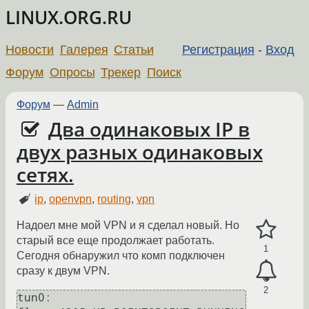
LINUX.ORG.RU
Новости
Галерея
Статьи
Регистрация
-
Вход
Форум
Опросы
Трекер
Поиск
Форум
—
Admin
Два одинаковых IP в
двух разных одинаковых
сетях.
ip
,
openvpn
,
routing
,
vpn
Надоел мне мой VPN и я сделал новый. Но
старый все еще продолжает работать.
1
Сегодня обнаружил что комп подключен
сразу к двум VPN.
2
tun0: 