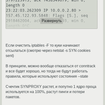
3797225913, ack 1438349079, win 0, 
length 0

23:22:03.262309 IP 10.0.0.2.80 > 
157.45.122.93.5848: Flags [S.], seq 
2918462004, ack 2056743493, win 0, 
Развернуть
Если очистить iptables -F то куки начинают
отсылаться (смотрю через netstat -s SYN cookies
sent)
В принципе, можно вообще отказаться от conntrack
и все будет хорошо, но тогда не будут работать
правила, которые используют состояния --state
Счечтик SYNPROXY растет, и попутно 1 ядро проца
используется на 100%, растут пинги и потери
пакетов.