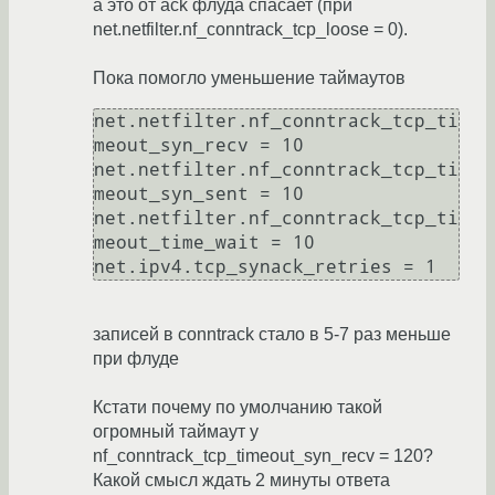
а это от ack флуда спасает (при
net.netfilter.nf_conntrack_tcp_loose = 0).
Пока помогло уменьшение таймаутов
net.netfilter.nf_conntrack_tcp_ti
meout_syn_recv = 10

net.netfilter.nf_conntrack_tcp_ti
meout_syn_sent = 10

net.netfilter.nf_conntrack_tcp_ti
meout_time_wait = 10

записей в conntrack стало в 5-7 раз меньше
при флуде
Кстати почему по умолчанию такой
огромный таймаут у
nf_conntrack_tcp_timeout_syn_recv = 120?
Какой смысл ждать 2 минуты ответа