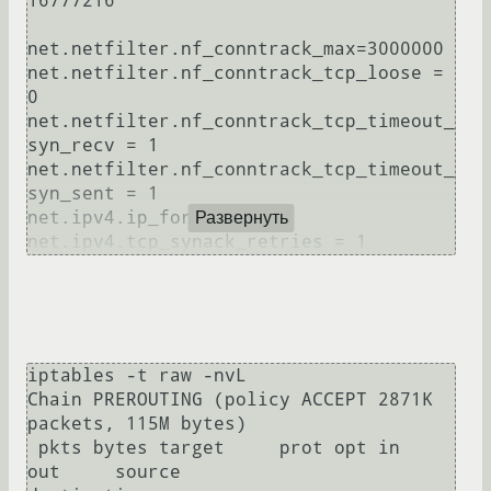
16777216

net.netfilter.nf_conntrack_max=3000000

net.netfilter.nf_conntrack_tcp_loose = 
0

net.netfilter.nf_conntrack_tcp_timeout_
syn_recv = 1

net.netfilter.nf_conntrack_tcp_timeout_
syn_sent = 1

net.ipv4.ip_forward = 0

Развернуть
iptables -t raw -nvL

Chain PREROUTING (policy ACCEPT 2871K 
packets, 115M bytes)

 pkts bytes target     prot opt in     
out     source               