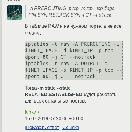
-A PREROUTING -p tcp -m tcp --tcp-flags
FIN,SYN,RST,ACK SYN -j CT --notrack
В таблице RAW и на нужном порте, а не все
подряд:
iptables -t raw -A PREROUTING -i 
$INET_IFACE -d $INET_IP -p tcp --
dport 80 -j CT --notrack

iptables -t raw -A OUTPUT -o 
$INET_IFACE -s $INET_IP -p tcp --
sport 80 -j CT --notrack
Тогда
-m state --state
RELATED,ESTABLISHED
будет работать
для всех остальных портов.
funky
★
15.07.2019 07:20:06 +00:00
Показать ответ
Ссылка