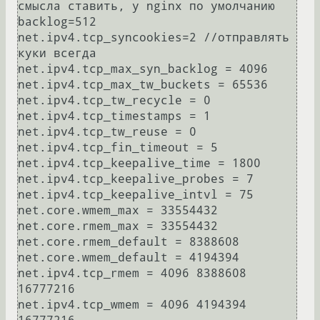
смысла ставить, у nginx по умолчанию 
backlog=512

net.ipv4.tcp_syncookies=2 //отправлять 
куки всегда

net.ipv4.tcp_max_syn_backlog = 4096

net.ipv4.tcp_max_tw_buckets = 65536

net.ipv4.tcp_tw_recycle = 0

net.ipv4.tcp_timestamps = 1

net.ipv4.tcp_tw_reuse = 0

net.ipv4.tcp_fin_timeout = 5

net.ipv4.tcp_keepalive_time = 1800

net.ipv4.tcp_keepalive_probes = 7

net.ipv4.tcp_keepalive_intvl = 75

net.core.wmem_max = 33554432

net.core.rmem_max = 33554432

net.core.rmem_default = 8388608

net.core.wmem_default = 4194394

net.ipv4.tcp_rmem = 4096 8388608 
16777216

net.ipv4.tcp_wmem = 4096 4194394 