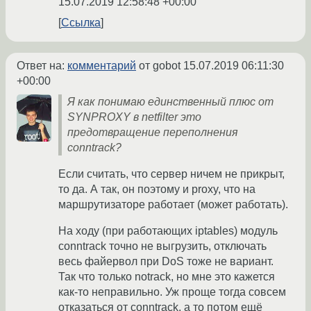
15.07.2019 12:58:48 +00:00
Ссылка
Ответ на:
комментарий
от gobot
15.07.2019 06:11:30
+00:00
Я как понимаю единственный плюс от
SYNPROXY в netfilter это
предотвращение переполнения
conntrack?
Если считать, что сервер ничем не прикрыт,
то да. А так, он поэтому и proxy, что на
маршрутизаторе работает (может работать).
На ходу (при работающих iptables) модуль
conntrack точно не выгрузить, отключать
весь файервол при DoS тоже не вариант.
Так что только notrack, но мне это кажется
как-то неправильно. Уж проще тогда совсем
отказаться от conntrack, а то потом ещё