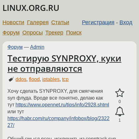
LINUX.ORG.RU
Новости
Галерея
Статьи
Регистрация
-
Вход
Форум
Опросы
Трекер
Поиск
Форум
—
Admin
Тестирую SYNPROXY, куки
не отправляются
ddos
,
flood
,
iptables
,
tcp
Хочу сделать SYNPROXY, для смягчения
syn флуда. Вроде все понятно, делаю как
0
тут
https://www.opennet.ru/tips/info/2928.shtml
или тут
https://habr.com/ru/company/infobox/blog/2322
1
27/
Общий смысл ясен, исключить из conntrack syn,