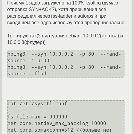
Почему 1 ядро загружено на 100% ksoftirq (думаю
отправка SYN+ACK?), хотя прерывания все
распределил через rss-ladder и autorps и при
входящем все ядра используются пропорционально
Тестирую так(2 виртуалки debian, 10.0.0.2(жертва) и
10.0.0.3(флудер))
hping3  --syn 10.0.0.2  -p 80  --rand-
source -i u100

hping3  --syn 10.0.0.2  -p 80  --rand-
cat /etc/sysctl.conf

fs.file-max = 999999

net.core.netdev_max_backlog=10000

net.core.somaxconn=512 //больше нет 