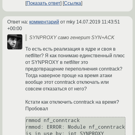
Показать ответ
Ссылка
Ответ на:
комментарий
от mky
14.07.2019 11:43:51
+00:00
SYNPROXY само генерит SYN+ACK
То есть есть реализация в ядре и своя в
netfilter? Я как понимаю единственный плюс
от SYNPROXY в netfilter это
предотвращение переполнения conntrack?
Тогда наверное проще на время атаки
вообще этот conntrack отключать или
совсем отказаться от него?
Кстати как отключить conntrack на время?
Пробовал
rmmod nf_conntrack

rmmod: ERROR: Module nf_conntrack 
is in use by: ipt_SYNPROXY 