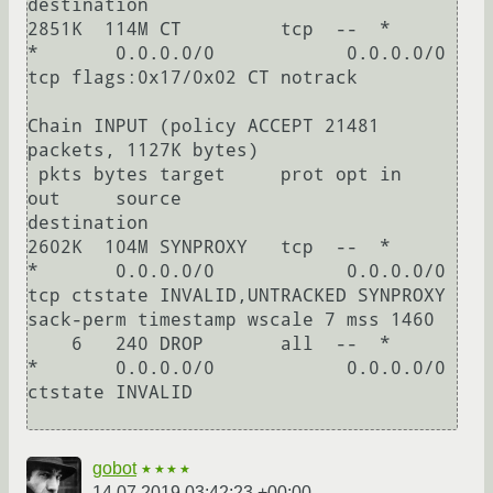
destination

2851K  114M CT         tcp  --  *      
*       0.0.0.0/0            0.0.0.0/0            
tcp flags:0x17/0x02 CT notrack

Chain INPUT (policy ACCEPT 21481 
packets, 1127K bytes)

 pkts bytes target     prot opt in     
out     source               
destination

2602K  104M SYNPROXY   tcp  --  *      
*       0.0.0.0/0            0.0.0.0/0            
tcp ctstate INVALID,UNTRACKED SYNPROXY 
sack-perm timestamp wscale 7 mss 1460

    6   240 DROP       all  --  *      
*       0.0.0.0/0            0.0.0.0/0            
ctstate INVALID

gobot
★★★★
14.07.2019 03:42:23 +00:00