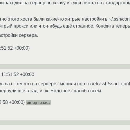
и заходил на сервер по ключу и ключ лежал по стандартному 
тно этого хоста были какие-то хитрые настройки в ~/.ssh/co
итрый прокси или что-нибудь ещё странное. Конфига теперь 
астройки сервера.
:51:52 +00:00
)
 11:51:52 +00:00
ла в том что на сервере сменили порт в /etc/ssh/sshd_confi
ернули все в зад, и ок. Большое спасибо всем.
8:58 +00:00
)
автор топика