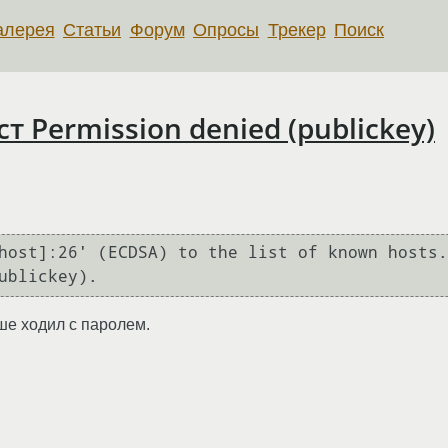
алерея
Статьи
Форум
Опросы
Трекер
Поиск
ст Permission denied (publickey)
host]:26' (ECDSA) to the list of known hosts.

ublickey).
ше ходил с паролем.