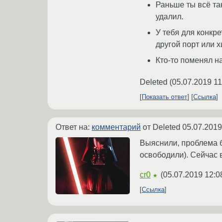
Раньше ты всё так
удалил.
У тебя для конкре
другой порт или х
Кто-то поменял н
Deleted
(
05.07.2019 11
Показать ответ
Ссылка
Ответ на:
комментарий
от Deleted
05.07.2019
Выяснили, проблема бы
освободили). Сейчас в
cr0
(
05.07.2019 12:0
★
Ссылка