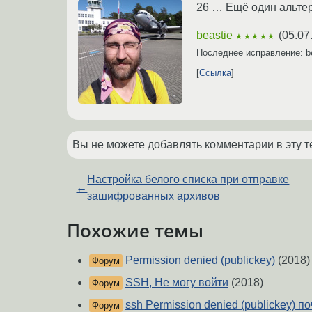
26 … Ещё один альте
beastie
(
05.07
★★★★★
Последнее исправление: b
Ссылка
Вы не можете добавлять комментарии в эту т
Настройка белого списка при отправке
←
зашифрованных архивов
Похожие темы
Permission denied (publickey)
(2018)
Форум
SSH, Не могу войти
(2018)
Форум
ssh Permission denied (publickey) п
Форум