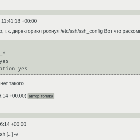
 11:41:18 +00:00
ого, т.к. директорию грохнул /etc/ssh/ssh_config Вот что раск
*

es

ation yes
-нет такого
6:14 +00:00
)
автор топика
46:14 +00:00
 [...] -v