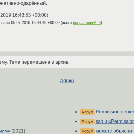
рнативно-одарённый.
.2019 16:43:53 +00:00
)
eastie
05.07.2019 16:44:49 +00:00
(всего
исправлений: 4
)
ему. Тема перемещена в архив.
Admin
Permission denied
Форум
ssh и «Permissio
Форум
очиму
(2021)
можете объяснит
Форум