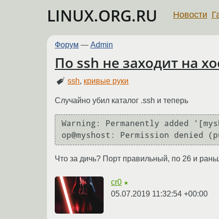
LINUX.ORG.RU
Новости
Г
Форум
—
Admin
По ssh не заходит на хо
ssh
,
кривые руки
Случайно убил каталог .ssh и теперь
Warning: Permanently added '[mys
op@myshost: Permission denied (p
Что за дичь? Порт правильный, по 26 и рань
cr0
★
05.07.2019 11:32:54 +00:00