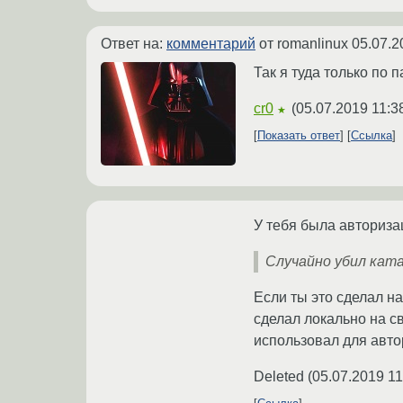
Ответ на:
комментарий
от romanlinux
05.07.2
Так я туда только по 
cr0
(
05.07.2019 11:3
★
Показать ответ
Ссылка
У тебя была авториза
Случайно убил ката
Если ты это сделал н
сделал локально на с
использовал для авто
Deleted
(
05.07.2019 11