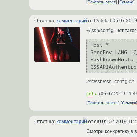
Показать ответ
Ссылка
Ответ на:
комментарий
от Deleted
05.07.2019
~/.ssh/config -нет так
Host *

SendEnv LANG LC_
HashKnownHosts y
GSSAPIAuthentic
/etc/ssh/ssh_config.d/* 
cr0
(
05.07.2019 11:4
★
Показать ответы
Ссылка
Ответ на:
комментарий
от cr0
05.07.2019 11:
Смотри конкретику в ssh