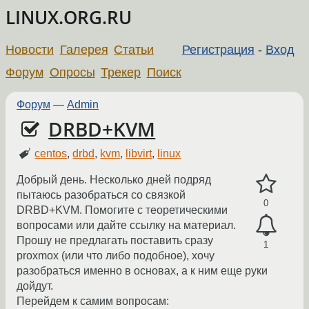
LINUX.ORG.RU
Новости
Галерея
Статьи
Регистрация
-
Вход
Форум
Опросы
Трекер
Поиск
Форум
—
Admin
DRBD+KVM
centos
,
drbd
,
kvm
,
libvirt
,
linux
Добрый день. Несколько дней подряд
пытаюсь разобраться со связкой
0
DRBD+KVM. Помогите с теоретическими
вопросами или дайте ссылку на материал.
Прошу не предлагать поставить сразу
1
proxmox (или что либо подобное), хочу
разобраться именно в основах, а к ним еще руки
дойдут.
Перейдем к самим вопросам: