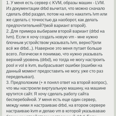
1. У меня есть сервер с KVM, образы машин - LVM.
Из документации drbd вычитал, что можно сначало
сделать drbd раздел, потом на него накатить lvm или
же сделать с точностью да наоборот, как делать
предпочтительней?(мой вариант второй).
2. Для примера выбираем второй вариант (drbd на
lvm). Если я хочу создать новую vm - мне нужно
блочным устройством указывать lvm, верно?(или
всё же drbd...). Наверное это меня путает больше
всего. Логически я понимаю, что нужно указывать
верхний уровень (drbd), но тогда не могу настроить
pool и vol в kvm, выбрасывает ошибки (ошибки на
данный момент предоставить не могу, уже сто раз
переделывал).
3. Предположим (+ я понял ответ на второй вопрос),
что мы настроили виртуальную машину, на машине
крутится сайт. Я хочу сделать работу сайта
бесперебойной. У меня есть еще один сервер,
между ними я настраиваю drbd, на втором сервере
настраиваю kvm и делаю vm в которой указываваю