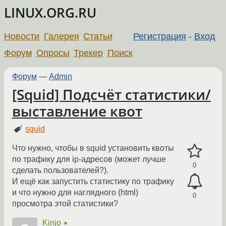
LINUX.ORG.RU
Новости
Галерея
Статьи
Регистрация
-
Вход
Форум
Опросы
Трекер
Поиск
Форум
—
Admin
[Squid] Подсчёт статистики/
выставление квот
squid
Что нужно, чтобы в squid установить квоты
по трафику для ip-адресов (может лучше
0
сделать пользователей?).
И ещё как запустить статистику по трафику
и что нужно для наглядного (html)
0
просмотра этой статистики?
Kinjo
★