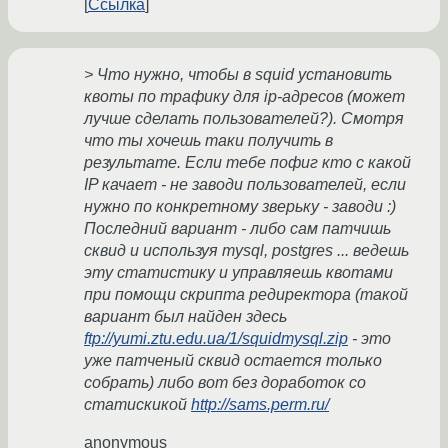
Ссылка
> Что нужно, чтобы в squid установить
квоты по трафику для ip-адресов (может
лучше сделать пользователей?). Смотря
что ты хочешь таки получить в
результате. Если тебе пофиг кто с какой
IP качает - не заводи пользователей, если
нужно по конкретному зверьку - заводи :)
Последний вариант - либо сам патчишь
сквид и используя mysql, postgres ... ведешь
эту статистику и управляешь квотами
при помощи скрипта редиректора (такой
вариант был найден здесь
ftp://yumi.ztu.edu.ua/1/squidmysql.zip
- это
уже патченый сквид остается только
собрать) либо вот без доработок со
статискикой
http://sams.perm.ru/
anonymous