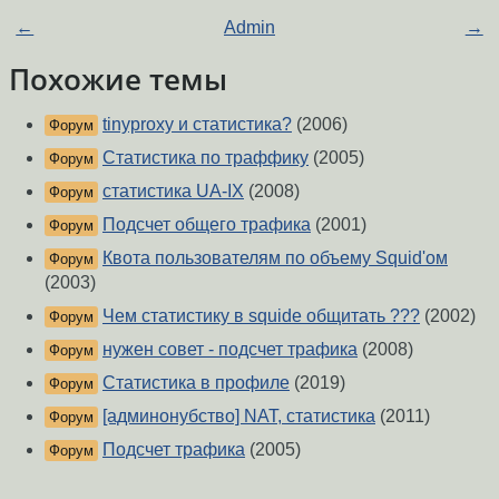
←
Admin
→
Похожие темы
tinyproxy и статистика?
(2006)
Форум
Статистика по траффику
(2005)
Форум
статистика UA-IX
(2008)
Форум
Подсчет общего трафика
(2001)
Форум
Квота пользователям по объему Squid'ом
Форум
(2003)
Чем статистику в squide общитать ???
(2002)
Форум
нужен совет - подсчет трафика
(2008)
Форум
Статистика в профиле
(2019)
Форум
[админонубство] NAT, статистика
(2011)
Форум
Подсчет трафика
(2005)
Форум