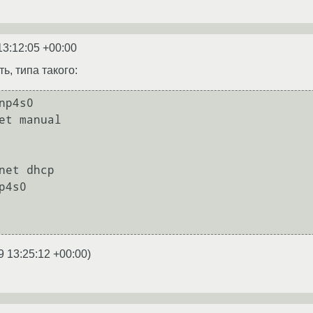
13:12:05 +00:00
ь, типа такого:
np4s0

et manual

net dhcp

4s0

9 13:25:12 +00:00
)