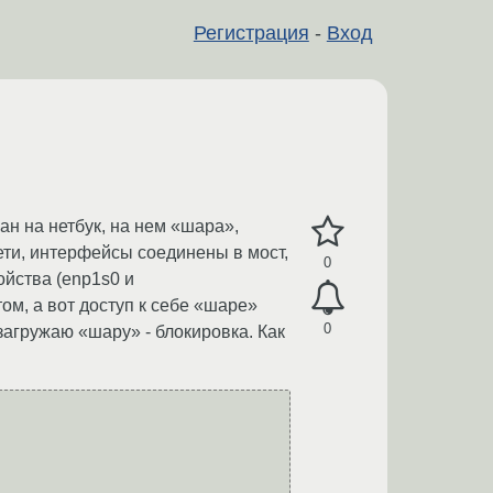
Регистрация
-
Вход
лан на нетбук, на нем «шара»,
 сети, интерфейсы соединены в мост,
0
ройства (enp1s0 и
том, а вот доступ к себе «шаре»
0
загружаю «шару» - блокировка. Как