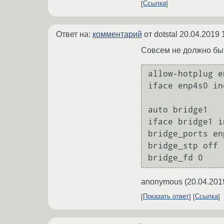
Ссылка
Ответ на:
комментарий
от dotstal
20.04.2019 
Совсем не должно быт
allow-hotplug e
iface enp4s0 in
auto bridge1

iface bridge1 i
bridge_ports enp
bridge_stp off

anonymous
(
20.04.201
Показать ответ
Ссылка