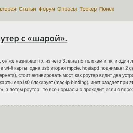
алерея
Статьи
Форум
Опросы
Трекер
Поиск
оутер с «шарой».
он же назначает ip, из него 3 лана по телекам и пк, и один 
 две wi-fi карты, одна usb вторая mpcie. hostapd поднимает 2
ернета), стоит активировать мост, как роутер видит два уст
карты enp1s0 блокирует (mac-ip binding), инет раздает при э
, а потом роутер - то все нормально проходит, если я пере