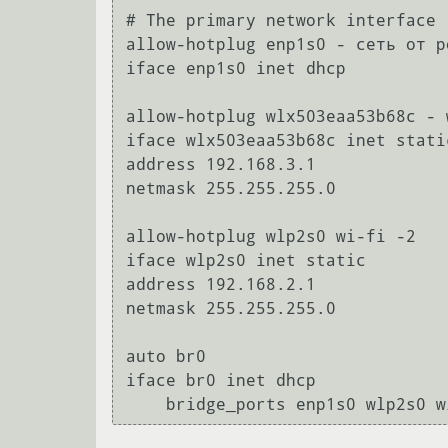
# The primary network interface

allow-hotplug enp1s0 - сеть от ро
iface enp1s0 inet dhcp

allow-hotplug wlx503eaa53b68c - w
iface wlx503eaa53b68c inet static
address 192.168.3.1

netmask 255.255.255.0

allow-hotplug wlp2s0 wi-fi -2

iface wlp2s0 inet static

address 192.168.2.1

netmask 255.255.255.0

auto br0

iface br0 inet dhcp
