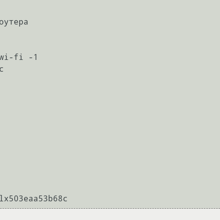
утера

i-fi -1


