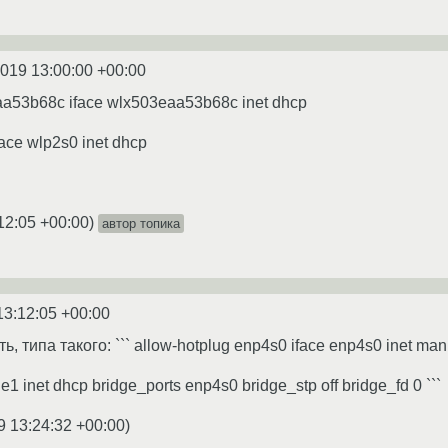
2019 13:00:00 +00:00
aa53b68c iface wlx503eaa53b68c inet dhcp
face wlp2s0 inet dhcp
12:05 +00:00
)
автор топика
13:12:05 +00:00
 типа такого: ``` allow-hotplug enp4s0 iface enp4s0 inet man
ge1 inet dhcp bridge_ports enp4s0 bridge_stp off bridge_fd 0 ```
9 13:24:32 +00:00
)