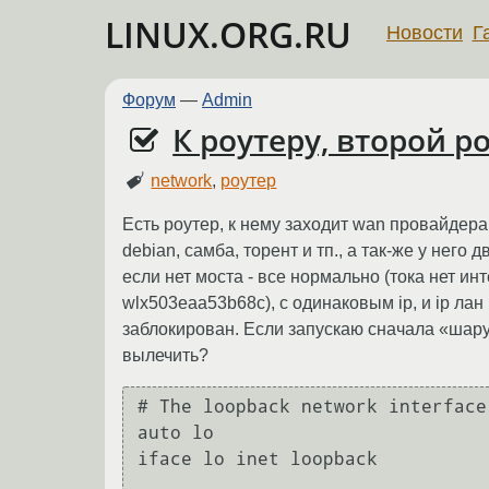
LINUX.ORG.RU
Новости
Г
Форум
—
Admin
К роутеру, второй р
network
,
роутер
Есть роутер, к нему заходит wan провайдера, 
debian, самба, торент и тп., а так-же у него
если нет моста - все нормально (тока нет инт
wlx503eaa53b68c), с одинаковым ip, и ip лан 
заблокирован. Если запускаю сначала «шару»
вылечить?
# The loopback network interface

auto lo

iface lo inet loopback
