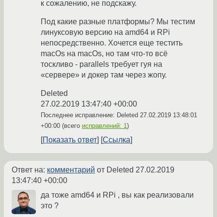
к сожалению, не подскажу.
Под какие разные платформы? Мы тестим
линуксовую версию на amd64 и RPi
непосредственно. Хочется еще тестить
macOs на macOs, но там что-то всё
тоскливо - parallels требует гуя на
«сервере» и докер там через жопу.
Deleted
27.02.2019 13:47:40 +00:00
Последнее исправление: Deleted
27.02.2019 13:48:01
+00:00
(всего
исправлений: 1
)
Показать ответ
Ссылка
Ответ на:
комментарий
от Deleted
27.02.2019
13:47:40 +00:00
да тоже amd64 и RPi , вы как реализовали
это ?