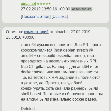
pinachet
★★★★★
27.02.2019 13:50:16 +00:00
автор топика
Показать ответ
Ссылка
Ответ на:
комментарий
от pinachet
27.02.2019
13:50:16 +00:00
c amd64 думаю все понятно. Для PRi прога
кросскомпилится (host debian stretch @
amd64 + crossbuild-essential-armel), тесты
проводятся на нескольких железных RPi.
Всё CI - gitlab-ci. Раннеры для amd64 и rpi -
docker based, или как там оно называется.
Т.е. на тестовых RPi задания выполняются
в докере, да. Просто, так удобней
конфигурять, хоть сначала раннеры были
shell based. Тестовые и сборочные раннеры
на amd64 были изначально docker based.
Deleted