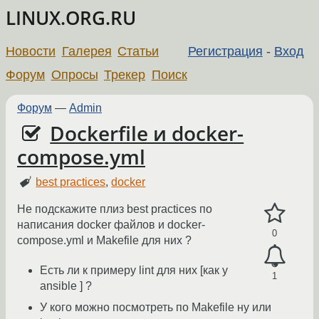
LINUX.ORG.RU
Новости
Галерея
Статьи
Регистрация
-
Вход
Форум
Опросы
Трекер
Поиск
Форум
—
Admin
Dockerfile и docker-
compose.yml
best practices
,
docker
Не подскажите плиз best practices по
написания docker файлов и docker-
0
compose.yml и Makefile для них ?
Есть ли к примеру lint для них [как у
1
ansible ] ?
У кого можно посмотреть по Makefile ну или