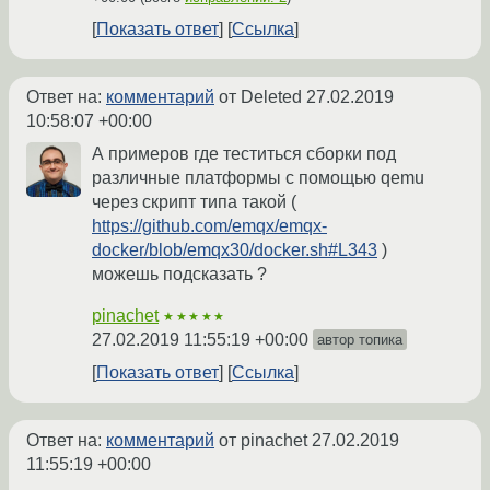
Показать ответ
Ссылка
Ответ на:
комментарий
от Deleted
27.02.2019
10:58:07 +00:00
А примеров где теститься сборки под
различные платформы с помощью qemu
через скрипт типа такой (
https://github.com/emqx/emqx-
docker/blob/emqx30/docker.sh#L343
)
можешь подсказать ?
pinachet
★★★★★
27.02.2019 11:55:19 +00:00
автор топика
Показать ответ
Ссылка
Ответ на:
комментарий
от pinachet
27.02.2019
11:55:19 +00:00