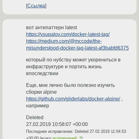
Ссылка
вот антипаттерн latest
https://vsupalov.com/docker-latest-tag/
https://medium.com/@mccode/the-
misunderstood-docker-tag-latest-af3babfd6375
который по нубству может укорениться в
инфраструктуре и портить жизнь
впоследствии
Еще, мне лично было полезно изучить
сборки alpine
https://github.com/gliderlabs/docker-alpine/
,
например
Deleted
27.02.2019 10:58:07 +00:00
Последнее исправление: Deleted
27.02.2019 11:04:53
+00:00
(всего
исправлений: 2
)