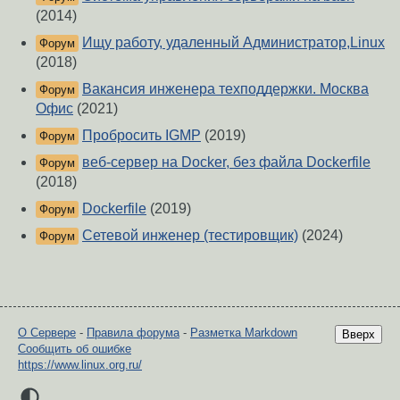
(2014)
Ищу работу, удаленный Администратор,Linux
Форум
(2018)
Вакансия инженера техподдержки. Москва
Форум
Офис
(2021)
Пробросить IGMP
(2019)
Форум
веб-сервер на Docker, без файла Dockerfile
Форум
(2018)
Dockerfile
(2019)
Форум
Сетевой инженер (тестировщик)
(2024)
Форум
О Сервере
-
Правила форума
-
Разметка Markdown
Вверх
Сообщить об ошибке
https://www.linux.org.ru/