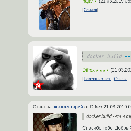
najar
(
21.03.2019 06
★
Ссылка
docker build
--
Difrex
(
21.03.20
★★★★
Показать ответ
Ссылка
Ответ на:
комментарий
от Difrex
21.03.2019 0
docker build --rm -t m
Спасибо тебе, Добры