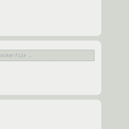
ockerfile
.