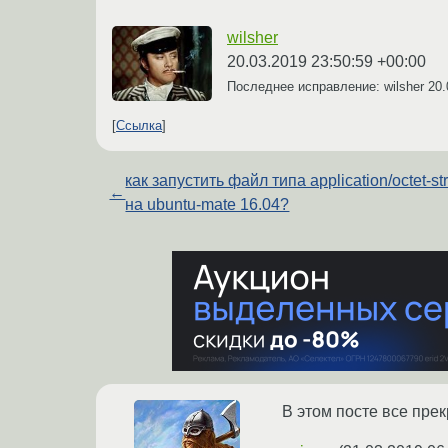
wilsher
20.03.2019 23:50:59 +00:00
Последнее исправление: wilsher
20.
Ссылка
как запустить файл типа application/octet-s
←
на ubuntu-mate 16.04?
В этом посте все пре