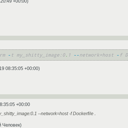
:20:49 +00:00
)
rm
-
t my_shitty_image:0
.
1
--
network=host
-
f D
19 08:35:05 +00:00
)
8:35:05 +00:00
y_shitty_image:0.1 --network=host -f Dockerfile .
й Человек)