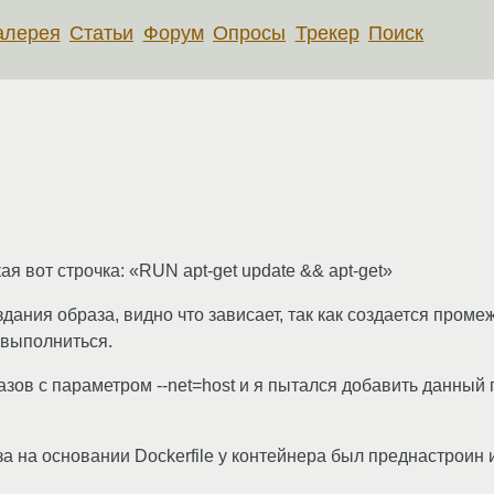
алерея
Статьи
Форум
Опросы
Трекер
Поиск
ая вот строчка: «RUN apt-get update && apt-get»
здания образа, видно что зависает, так как создается пром
 выполниться.
ов с параметром --net=host и я пытался добавить данный п
а на основании Dockerfile у контейнера был преднастроин и