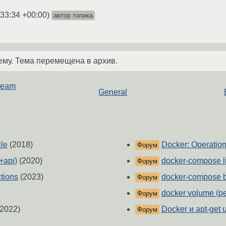
:33:34 +00:00
)
автор топика
ему. Тема перемещена в архив.
tream
General
le
(2018)
Docker: Operation
Форум
+api)
(2020)
docker-compose li
Форум
tions
(2023)
docker-compose b
Форум
docker volume (pe
Форум
2022)
Docker и apt-get u
Форум