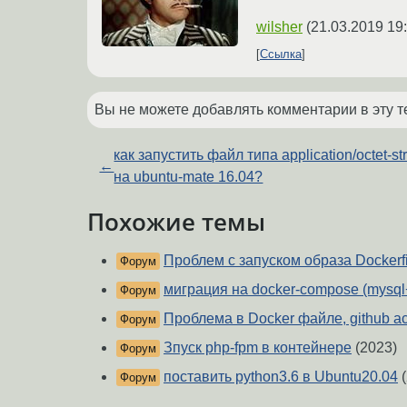
wilsher
(
21.03.2019 19
Ссылка
Вы не можете добавлять комментарии в эту т
как запустить файл типа application/octet-s
←
на ubuntu-mate 16.04?
Похожие темы
Проблем с запуском образа Dockerfi
Форум
миграция на docker-compose (mysql
Форум
Проблема в Docker файле, github ac
Форум
Зпуск php-fpm в контейнере
(2023)
Форум
поставить python3.6 в Ubuntu20.04
(
Форум