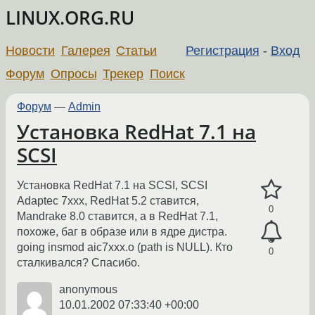
LINUX.ORG.RU
Новости
Галерея
Статьи
Регистрация
-
Вход
Форум
Опросы
Трекер
Поиск
Форум
—
Admin
Установка RedHat 7.1 на
SCSI
Установка RedHat 7.1 на SCSI, SCSI
Adaptec 7xxx, RedHat 5.2 ставится,
0
Mandrake 8.0 ставится, а в RedHat 7.1,
похоже, баг в образе или в ядре дистра.
going insmod aic7xxx.o (path is NULL). Кто
0
сталкивался? Спасибо.
anonymous
10.01.2002 07:33:40 +00:00