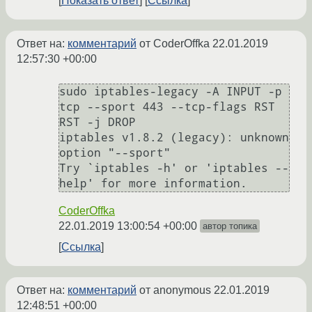
Показать ответ
Ссылка
Ответ на:
комментарий
от CoderOffka
22.01.2019
12:57:30 +00:00
sudo iptables-legacy -A INPUT -p 
tcp --sport 443 --tcp-flags RST 
RST -j DROP

iptables v1.8.2 (legacy): unknown 
option "--sport"

Try `iptables -h' or 'iptables --
CoderOffka
22.01.2019 13:00:54 +00:00
автор топика
Ссылка
Ответ на:
комментарий
от anonymous
22.01.2019
12:48:51 +00:00