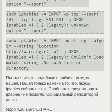
sudo iptables -A INPUT -p tcp --sport 
443 --tcp-flags RST RST -j DROP

iptables v1.8.2 (legacy): unknown 
sudo iptables -A INPUT -m string --algo 
bm --string 'Location: 
http://warning.rt.ru' -j DROP

iptables v1.8.2 (legacy): Couldn't load 
match `string':No such file or 
Пытался искать подобные ошибки в гугле, не
нашел. Нашел только намек на то, что, якобы,
iptables собран не так. Пробовал переустановить
iptables - не помогло. Официальный репозиторий
arch'а
Ядро 4.20.1-arch1-1-ARCH