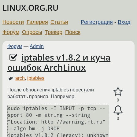
LINUX.ORG.RU
Новости
Галерея
Статьи
Регистрация
-
Вход
Форум
Опросы
Трекер
Поиск
Форум
—
Admin
iptables v1.8.2 и куча
ошибок ArchLinux
arch
,
iptables
После обновления iptables перестали
работать правила. Например:
0
sudo iptables -I INPUT -p tcp --
sport 80 -m string --string 
0
"Location: http://warning.rt.ru" 
--algo bm -j DROP

iptables v1.8.2 (legacy): unknown 