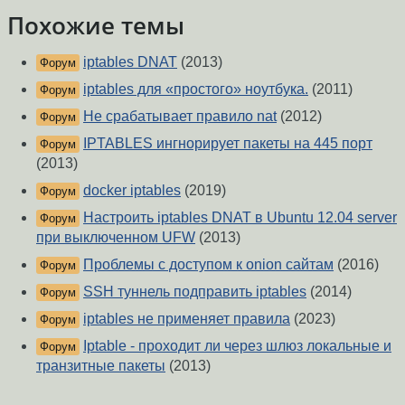
Похожие темы
iptables DNAT
(2013)
Форум
iptables для «простого» ноутбука.
(2011)
Форум
Не срабатывает правило nat
(2012)
Форум
IPTABLES ингнорирует пакеты на 445 порт
Форум
(2013)
docker iptables
(2019)
Форум
Настроить iptables DNAT в Ubuntu 12.04 server
Форум
при выключенном UFW
(2013)
Проблемы с доступом к onion сайтам
(2016)
Форум
SSH туннель подправить iptables
(2014)
Форум
iptables не применяет правила
(2023)
Форум
Iptable - проходит ли через шлюз локальные и
Форум
транзитные пакеты
(2013)