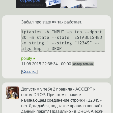
Забыл про state => так работает.
iptables -A INPUT -p tcp --dport 
80 -m state --state  ESTABLISHED 
-m string ! --string "12345" --
algo kmp -j DROP
poiuty
★
11.08.2015 22:38:34 +00:00
автор топика
Ссылка
Допустим у тебя 2 правила - ACCEPT и
потом DROP. При этом в пакете
начинающем соединение строчки «12345»
нет. Догадайся, под какое правило попадёт
данный пакет? Правильно - в DROP. А если