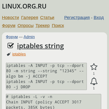
LINUX.ORG.RU
Новости
Галерея
Статьи
Регистрация
-
Вход
Форум
Опросы
Трекер
Поиск
Форум
—
Admin
iptables string
iptables
iptables -A INPUT -p tcp --dport 
80 -m string --string "12345" --
1
algo bm -j ACCEPT

iptables -A INPUT -p tcp --dport 
80 -j DROP
1
# iptables -L -v -n

Chain INPUT (policy ACCEPT 3017 
packets, 385K bytes)
