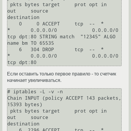
 pkts bytes target     prot opt in     
out     source               
destination

    0     0 ACCEPT     tcp  --  *      
*       0.0.0.0/0            0.0.0.0/0            
tcp dpt:80 STRING match  "12345" ALGO 
name bm TO 65535

    6   304 DROP       tcp  --  *      
*       0.0.0.0/0            0.0.0.0/0            
Если оставить только первое правило - то счетчик
начинает увеличиваться.
# iptables -L -v -n

Chain INPUT (policy ACCEPT 143 packets, 
15393 bytes)

 pkts bytes target     prot opt in     
out     source               
destination

    6  2296 ACCEPT     tcp  --  *      