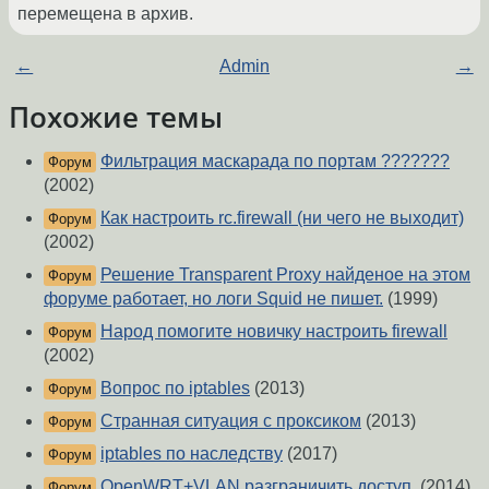
перемещена в архив.
←
Admin
→
Похожие темы
Фильтрация маскарада по портам ???????
Форум
(2002)
Как настроить rc.firewall (ни чего не выходит)
Форум
(2002)
Решение Transparent Proxy найденое на этом
Форум
форуме работает, но логи Squid не пишет.
(1999)
Народ помогите новичку настроить firewall
Форум
(2002)
Вопрос по iptables
(2013)
Форум
Странная ситуация с проксиком
(2013)
Форум
iptables по наследству
(2017)
Форум
OpenWRT+VLAN разграничить доступ.
(2014)
Форум