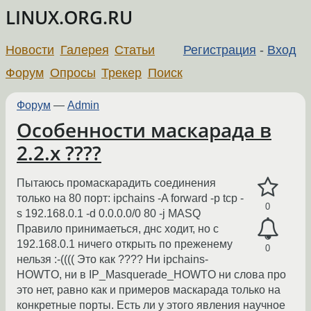
LINUX.ORG.RU
Новости
Галерея
Статьи
Регистрация
-
Вход
Форум
Опросы
Трекер
Поиск
Форум
—
Admin
Особенности маскарада в
2.2.х ????
Пытаюсь промаскарадить соединения
только на 80 порт: ipchains -A forward -p tcp -
0
s 192.168.0.1 -d 0.0.0.0/0 80 -j MASQ
Правило принимаеться, днс ходит, но с
192.168.0.1 ничего открыть по преженему
0
нельзя :-(((( Это как ???? Ни ipchains-
HOWTO, ни в IP_Masquerade_HOWTO ни слова про
это нет, равно как и примеров маскарада только на
конкретные порты. Есть ли у этого явления научное