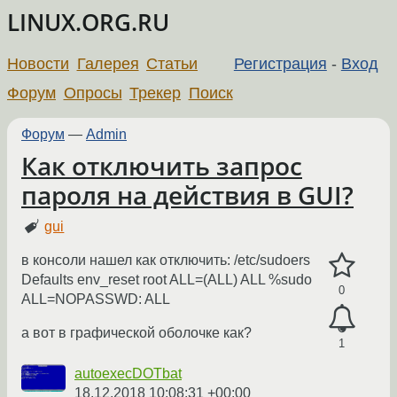
LINUX.ORG.RU
Новости
Галерея
Статьи
Регистрация
-
Вход
Форум
Опросы
Трекер
Поиск
Форум
—
Admin
Как отключить запрос
пароля на действия в GUI?
gui
в консоли нашел как отключить: /etc/sudoers
Defaults env_reset root ALL=(ALL) ALL %sudo
0
ALL=NOPASSWD: ALL
а вот в графической оболочке как?
1
autoexecDOTbat
18.12.2018 10:08:31 +00:00