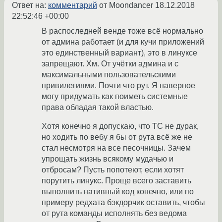
Ответ на:
комментарий
от Moondancer
18.12.2018
22:52:46 +00:00
В распоследней венде тоже всё нормально
от админа работает (и для кучи приложений
это единственный вариант), это в линуксе
запрещают. Хм. От учётки админа и с
максимальными пользовательскими
привилегиями. Почти что рут. Я наверное
могу придумать как поиметь системные
права обладая такой властью.
Хотя конечно я допускаю, что ТС не дурак,
но ходить по вебу я бы от рута всё же не
стал несмотря на все песочницы. Зачем
упрощать жизнь всякому мудачью и
отбросам? Пусть попотеют, если хотят
порутить линукс. Проще всего заставить
выполнить нативный код конечно, или по
примеру редхата бэкдорчик оставить, чтобы
от рута команды исполнять без ведома