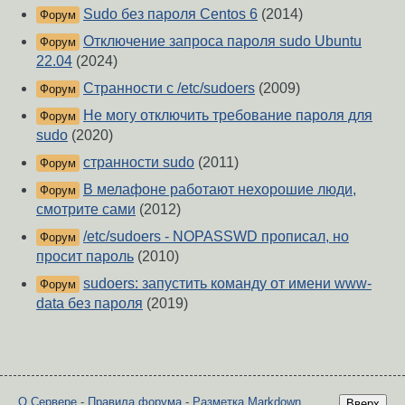
Sudo без пароля Centos 6
(2014)
Форум
Отключение запроса пароля sudo Ubuntu
Форум
22.04
(2024)
Странности с /etc/sudoers
(2009)
Форум
Не могу отключить требование пароля для
Форум
sudo
(2020)
странности sudo
(2011)
Форум
В мелафоне работают нехорошие люди,
Форум
смотрите сами
(2012)
/etc/sudoers - NOPASSWD прописал, но
Форум
просит пароль
(2010)
sudoers: запустить команду от имени www-
Форум
data без пароля
(2019)
О Сервере
-
Правила форума
-
Разметка Markdown
Вверх