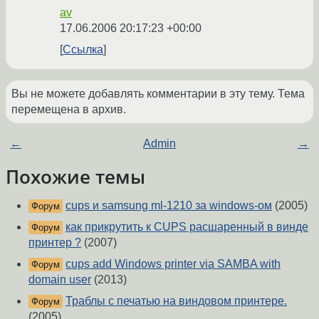
av
17.06.2006 20:17:23 +00:00
Ссылка
Вы не можете добавлять комментарии в эту тему. Тема
перемещена в архив.
←
Admin
→
Похожие темы
cups и samsung ml-1210 за windows-ом
(2005)
Форум
как прикрутить к CUPS расшаренный в винде
Форум
принтер ?
(2007)
cups add Windows printer via SAMBA with
Форум
domain user
(2013)
Траблы с печатью на виндовом принтере.
Форум
(2005)