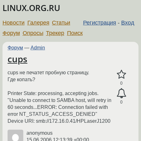
LINUX.ORG.RU
Новости
Галерея
Статьи
Регистрация
-
Вход
Форум
Опросы
Трекер
Поиск
Форум
—
Admin
cups
cups не печатет пробную страницу.
Где копать?
0
Printer State: processing, accepting jobs.
"Unable to connect to SAMBA host, will retry in
0
60 seconds...ERROR: Connection failed with
error NT_STATUS_ACCESS_DENIED"
Device URI: smb://172.16.0.41/HPLaserJ1200
anonymous
15.06.2006 12:13:39 +00:00