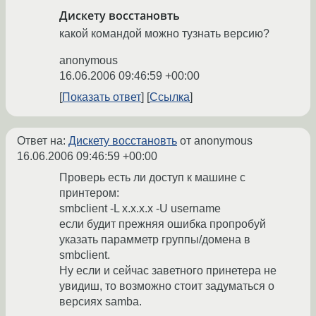
Дискету восстановть
какой командой можно тузнать версию?
anonymous
16.06.2006 09:46:59 +00:00
Показать ответ
Ссылка
Ответ на:
Дискету восстановть
от anonymous
16.06.2006 09:46:59 +00:00
Проверь есть ли доступ к машине с
принтером:
smbclient -L x.x.x.x -U username
если будит прежняя ошибка пропробуй
указать парамметр группы/домена в
smbclient.
Ну если и сейчас заветного принетера не
увидиш, то возможно стоит задуматься о
версиях samba.