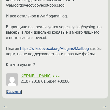
/var/log/dovecot/dovecot-pop3.log
И все остальное в /var/log/maillog.
В принципе все реализуется через syslog/rsyslog, но
высеры в логи довольно корявые и много лишнего,
и не только из dovecot.
Плагин
https://wiki.dovecot.org/Plugins/MailLog
как бы
норм, но не поддерживает логи в разные файлы.
Кто что думает?
KERNEL_PANIC
★★★
21.07.2018 01:58:44 +00:00
Ссылка
←
→