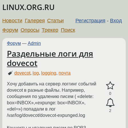
LINUX.ORG.RU
Новости
Галерея
Статьи
Регистрация
-
Вход
Форум
Опросы
Трекер
Поиск
Форум
—
Admin
Раздельные логи для
dovecot
dovecot
,
log
,
logging
,
почта
Хочу добавить на сервер логгинг событий
dovecot в разные файлы. Например,
0
сообщения по удалению писем ( «delete:
box=INBOX»,«expunge: box=INBOX»,
«del=») попадали в лог
2
/var/log/dovecot/dovecot-expunged.log
Коннекты и удаления писем по POP3