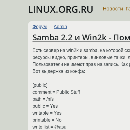
LINUX.ORG.RU
Новости
Г
Форум
—
Admin
Samba 2.2 и Win2k - По
Есть сервер на win2k и samba, на которой с
ресурсы видно, принтеры, виндовые тачки, л
Пользователи не имеют прав на запись. Как
Вот выдержка из конфа:
[public]
comment = Public Stuff
path = /nfs
public = Yes
writable = Yes
printable = No
write list = @asu