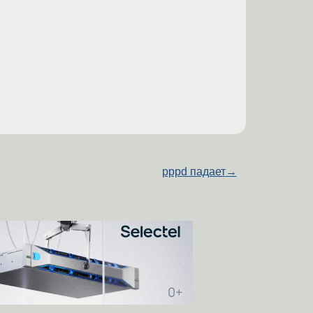
pppd падает
→