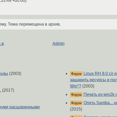
:33:49 +00:00
)
ему. Тема перемещена в архив.
 в
Admin
инды
(2003)
Linux RH 8.0 cir 
Форум
зашарить ресурсы и по
Win*?
(2003)
.
(2017)
Печать из win2k н
Форум
Опять Samba... н
Форум
двумя расшаренными
(2015)