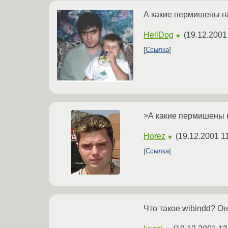
А какие пермишены на 
HellDog
(
19.12.2001
★
Ссылка
>А какие пермишены на
Horez
(
19.12.2001 1
★
Ссылка
Что такое wibindd? О