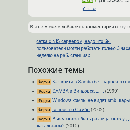
kaspi
(
19.12.2001 13
★
Ссылка
Вы не можете добавлять комментарии в эту т
сетка с NIS сервером, надо что бы
←
пользователи могли работать только 3 часа
неделю на раб. станциях
Похожие темы
Как войти в Samba без пароля из в
Форум
SAMBA и Виндовса........
(1999)
Форум
Windows компы не видят smb шары
Форум
вопрос по Самбе
(2002)
Форум
В чем может быть разница между 
Форум
каталогами?
(2010)