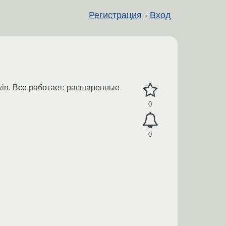
Регистрация
-
Вход
win. Все работает: расшаренные
0
0