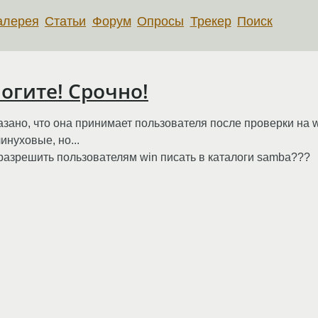
алерея
Статьи
Форум
Опросы
Трекер
Поиск
могите! Срочно!
казано, что она принимает пользователя после проверки на 
инуховые, но...
 разрешить пользователям win писать в каталоги samba???