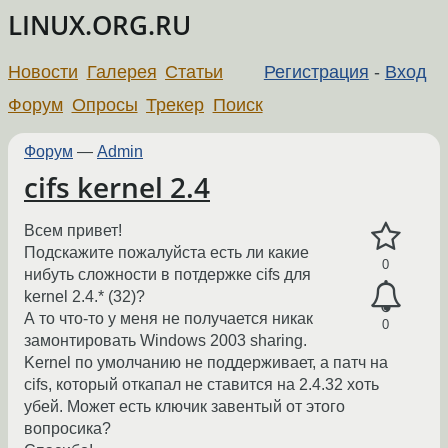
LINUX.ORG.RU
Новости
Галерея
Статьи
Регистрация
-
Вход
Форум
Опросы
Трекер
Поиск
Форум
—
Admin
cifs kernel 2.4
Всем привет!
Подскажите пожалуйста есть ли какие
0
нибуть сложности в потдержке cifs для
kernel 2.4.* (32)?
А то что-то у меня не получается никак
0
замонтировать Windows 2003 sharing.
Kernel по умолчанию не поддерживает, а патч на
cifs, который откапал не ставится на 2.4.32 хоть
убей. Может есть ключик завентый от этого
вопросика?