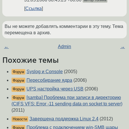
Ссылка
Вы не можете добавлять комментарии в эту тему. Тема
перемещена в архив.
←
Admin
→
Похожие темы
Syslog и Console
(2005)
Форум
Пересобирание ядра
(2006)
Форум
UPS настройка через USB
(2006)
Форум
[samba] Проблема при записи в директорию
Форум
(CIFS VFS: Error -11 sending data on socket to server)
(2011)
Завершена поддержка Linux 2.4
(2012)
Новости
Проблема с подключением win-SMB шары
Форум