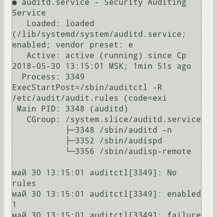
● auditd.service - Security Auditing 
Service

   Loaded: loaded 
(/lib/systemd/system/auditd.service; 
enabled; vendor preset: e

   Active: active (running) since Ср 
2018-05-30 13:15:01 MSK; 1min 51s ago

  Process: 3349 
ExecStartPost=/sbin/auditctl -R 
/etc/audit/audit.rules (code=exi

 Main PID: 3348 (auditd)

   CGroup: /system.slice/auditd.service

           ├─3348 /sbin/auditd -n

           ├─3352 /sbin/audispd

           └─3356 /sbin/audisp-remote

май 30 13:15:01 auditctl[3349]: No 
rules

май 30 13:15:01 auditctl[3349]: enabled 
1

май 30 13:15:01 auditctl[3349]: failure 