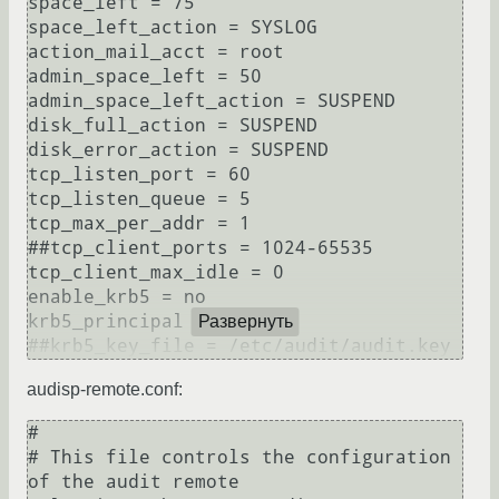
space_left = 75

space_left_action = SYSLOG

action_mail_acct = root

admin_space_left = 50

admin_space_left_action = SUSPEND

disk_full_action = SUSPEND

disk_error_action = SUSPEND

tcp_listen_port = 60

tcp_listen_queue = 5

tcp_max_per_addr = 1

##tcp_client_ports = 1024-65535

tcp_client_max_idle = 0

enable_krb5 = no

krb5_principal = auditd

Развернуть
##krb5_key_file = /etc/audit/audit.key 
audisp-remote.conf:
#

# This file controls the configuration 
of the audit remote 
