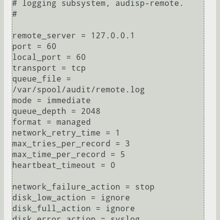
# logging subsystem, audisp-remote.

#

remote_server = 127.0.0.1

port = 60

local_port = 60

transport = tcp

queue_file = 
/var/spool/audit/remote.log

mode = immediate

queue_depth = 2048

format = managed

network_retry_time = 1

max_tries_per_record = 3

max_time_per_record = 5

heartbeat_timeout = 0 

network_failure_action = stop

disk_low_action = ignore

disk_full_action = ignore

disk_error_action = syslog
