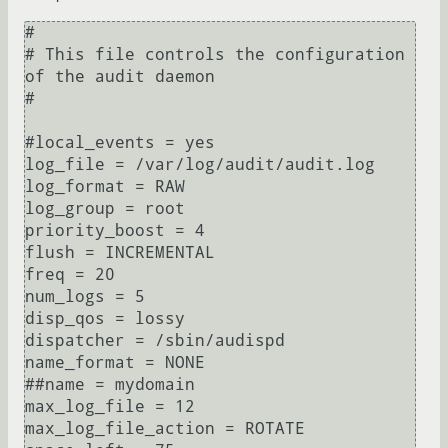
#

# This file controls the configuration 
of the audit daemon

#

#local_events = yes

log_file = /var/log/audit/audit.log

log_format = RAW

log_group = root

priority_boost = 4

flush = INCREMENTAL

freq = 20

num_logs = 5

disp_qos = lossy

dispatcher = /sbin/audispd

name_format = NONE

##name = mydomain

max_log_file = 12

max_log_file_action = ROTATE
