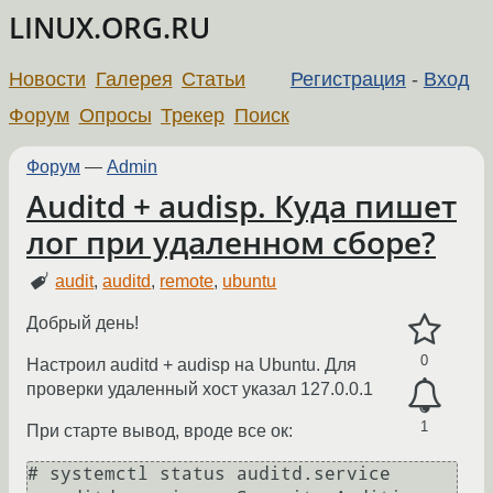
LINUX.ORG.RU
Новости
Галерея
Статьи
Регистрация
-
Вход
Форум
Опросы
Трекер
Поиск
Форум
—
Admin
Auditd + audisp. Куда пишет
лог при удаленном сборе?
audit
,
auditd
,
remote
,
ubuntu
Добрый день!
0
Настроил auditd + audisp на Ubuntu. Для
проверки удаленный хост указал 127.0.0.1
1
При старте вывод, вроде все ок:
# systemctl status auditd.service
