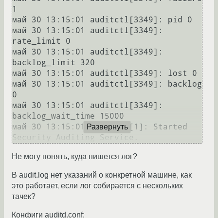
1

май 30 13:15:01 auditctl[3349]: pid 0

май 30 13:15:01 auditctl[3349]: 
rate_limit 0

май 30 13:15:01 auditctl[3349]: 
backlog_limit 320

май 30 13:15:01 auditctl[3349]: lost 0

май 30 13:15:01 auditctl[3349]: backlog 
0

май 30 13:15:01 auditctl[3349]: 
backlog_wait_time 15000

май 30 13:15:01  systemd[1]: Started 
Развернуть
Security Auditing Service.
Не могу понять, куда пишется лог?
В audit.log нет указаний о конкретной машине, как
это работает, если лог собирается с нескольких
тачек?
Конфиги auditd.conf: