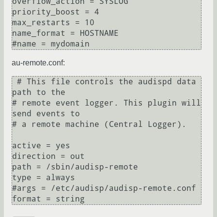
overflow_action = SYSLOG

priority_boost = 4

max_restarts = 10

name_format = HOSTNAME

#name = mydomain 
au-remote.conf:
 # This file controls the audispd data 
path to the

# remote event logger. This plugin will 
send events to

# a remote machine (Central Logger).

active = yes

direction = out

path = /sbin/audisp-remote

type = always

#args = /etc/audisp/audisp-remote.conf

format = string 