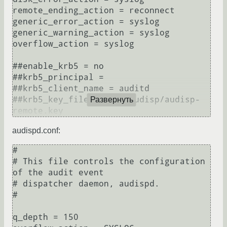
remote_ending_action = reconnect

generic_error_action = syslog

generic_warning_action = syslog

overflow_action = syslog

##enable_krb5 = no

##krb5_principal = 

##krb5_client_name = auditd

##krb5_key_file = /etc/audisp/audisp-
Развернуть
remote.key
audispd.conf:
#

# This file controls the configuration 
of the audit event 

# dispatcher daemon, audispd.

#

q_depth = 150
