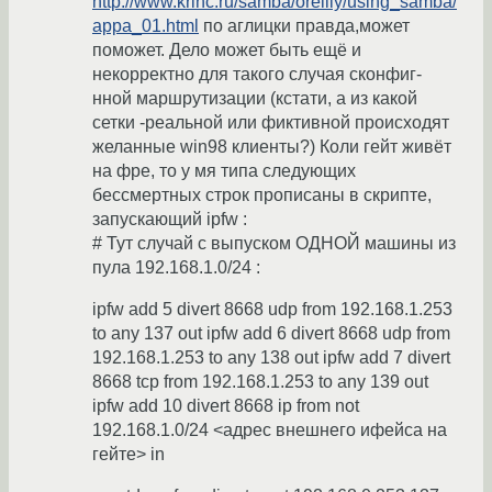
http://www.krinc.ru/samba/oreilly/using_samba/
appa_01.html
по аглицки правда,может
поможет. Дело может быть ещё и
некорректно для такого случая сконфиг-
нной маршрутизации (кстати, а из какой
сетки -реальной или фиктивной происходят
желанные win98 клиенты?) Коли гейт живёт
на фре, то у мя типа следующих
бессмертных строк прописаны в скрипте,
запускающий ipfw :
# Тут случай с выпуском ОДНОЙ машины из
пула 192.168.1.0/24 :
ipfw add 5 divert 8668 udp from 192.168.1.253
to any 137 out ipfw add 6 divert 8668 udp from
192.168.1.253 to any 138 out ipfw add 7 divert
8668 tcp from 192.168.1.253 to any 139 out
ipfw add 10 divert 8668 ip from not
192.168.1.0/24 <адрес внешнего ифейса на
гейте> in