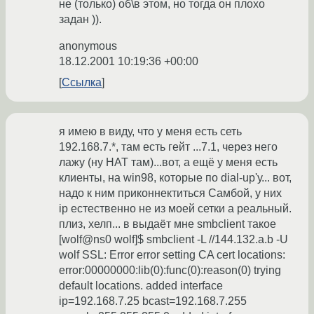
не (только) об\в этом, но тогда он плохо
задан )).
anonymous
18.12.2001 10:19:36 +00:00
Ссылка
я имею в виду, что у меня есть сеть
192.168.7.*, там есть гейт ...7.1, через него
лажу (ну НАТ там)...вот, а ещё у меня есть
клиенты, на win98, которые по dial-up'у... вот,
надо к ним приконнектиться Самбой, у них
ip естественно не из моей сетки а реальный.
плиз, хелп... в выдаёт мне smbclient такое
[wolf@ns0 wolf]$ smbclient -L //144.132.a.b -U
wolf SSL: Error error setting CA cert locations:
error:00000000:lib(0):func(0):reason(0) trying
default locations. added interface
ip=192.168.7.25 bcast=192.168.7.255