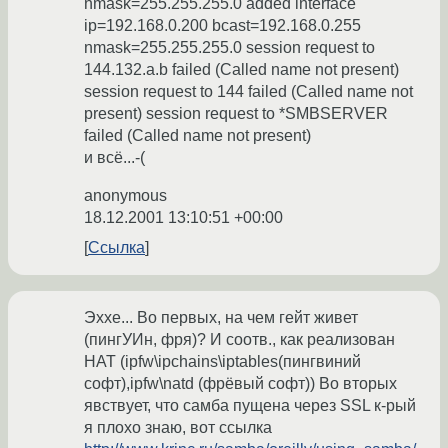
nmask=255.255.255.0 added interface
ip=192.168.0.200 bcast=192.168.0.255
nmask=255.255.255.0 session request to
144.132.a.b failed (Called name not present)
session request to 144 failed (Called name not
present) session request to *SMBSERVER
failed (Called name not present)
и всё...-(
anonymous
18.12.2001 13:10:51 +00:00
Ссылка
Эххе... Во первых, на чем гейт живет
(пингУИн, фря)? И соотв., как реализован
НАТ (ipfw\ipchains\iptables(пингвиний
софт),ipfw\natd (фрёвый софт)) Во вторых
явствует, что самба пущена через SSL к-рый
я плохо знаю, вот ссылка