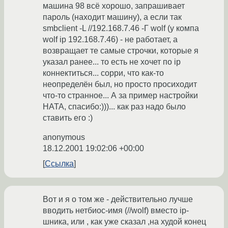
машина 98 всё хорошо, запрашивает
пароль (находит машину), а если так
smbclient -L //192.168.7.46 -Г wolf (у компа
wolf ip 192.168.7.46) - не работает, а
возвращает те самые строчки, которые я
указал ранее... то есть не хочет по ip
коннектиться... сорри, что как-то
неопределён был, но просто просиходит
что-то странное... А за пример настройки
НАТА, спасибо:)))... как раз надо было
ставить его :)
anonymous
18.12.2001 19:02:06 +00:00
Ссылка
Вот и я о том же - действительно лучше
вводить нетбиос-имя (//wolf) вместо ip-
шника, или , как уже сказал ,на худой конец