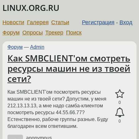
LINUX.ORG.RU
Новости
Галерея
Статьи
Регистрация
-
Вход
Форум
Опросы
Трекер
Поиск
Форум
—
Admin
Как SMBCLIENT'ом смотреть
ресурсы машин не из твоей
сети?
Как SMBCLIENT'ом посмотреть ресурсы
машин не из твоей сети? Допустим, у меня
0
212.13.13.13, а мне надо самба-клиентом
посмотреть ресурсы 44.55.66.77?
Естенственно, рабоче группы разные. Буду
0
благодарен всем ответившим.
anonymous