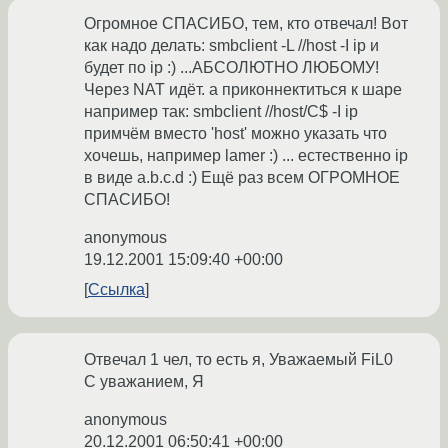
Огромное СПАСИБО, тем, кто отвечал! Вот
как надо делать: smbclient -L //host -I ip и
будет по ip :) ...АБСОЛЮТНО ЛЮБОМУ!
Через NAT идёт. а приконнектиться к шаре
например так: smbclient //host/C$ -I ip
примчём вместо 'host' можно указать что
хочешь, например lamer :) ... естественно ip
в виде a.b.c.d :) Ещё раз всем ОГРОМНОЕ
СПАСИБО!
anonymous
19.12.2001 15:09:40 +00:00
Ссылка
Отвечал 1 чел, то есть я, Уважаемый FiL0
С уважанием, Я
anonymous
20.12.2001 06:50:41 +00:00