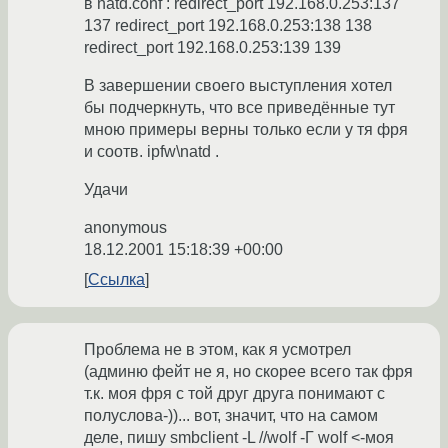
в natd.conf : redirect_port 192.168.0.253:137
137 redirect_port 192.168.0.253:138 138
redirect_port 192.168.0.253:139 139
В завершении своего выступления хотел
бы подчеркнуть, что все приведённые тут
мною примеры верны только если у тя фря
и соотв. ipfw\natd .
Удачи
anonymous
18.12.2001 15:18:39 +00:00
Ссылка
Проблема не в этом, как я усмотрел
(админю фейт не я, но скорее всего так фря
т.к. моя фря с той друг друга понимают с
полуслова-))... вот, значит, что на самом
деле, пишу smbclient -L //wolf -Г wolf <-моя