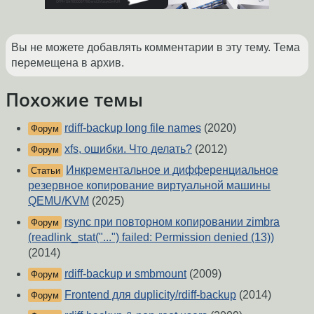
Вы не можете добавлять комментарии в эту тему. Тема
перемещена в архив.
Похожие темы
rdiff-backup long file names
(2020)
Форум
xfs, ошибки. Что делать?
(2012)
Форум
Инкрементальное и дифференциальное
Статьи
резервное копирование виртуальной машины
QEMU/KVM
(2025)
rsync при повторном копировании zimbra
Форум
(readlink_stat("...") failed: Permission denied (13))
(2014)
rdiff-backup и smbmount
(2009)
Форум
Frontend для duplicity/rdiff-backup
(2014)
Форум