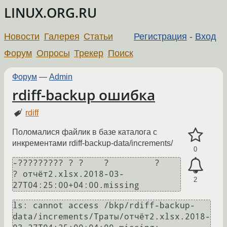
LINUX.ORG.RU
Новости
Галерея
Статьи
Регистрация
-
Вход
Форум
Опросы
Трекер
Поиск
Форум
—
Admin
rdiff-backup ошибка
rdiff
Поломалися файлик в базе каталога с
инкрементами rdiff-backup-data/increments/
0
-????????? ? ?    ?         ?            
? отчёт2.xlsx.2018-03-
2
ls: cannot access /bkp/rdiff-backup-
data/increments/Траты/отчёт2.xlsx.2018-