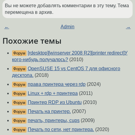
Вы не можете добавлять комментарии в эту тему. Тема
перемещена в архив.
←
Admin
→
Похожие темы
[rdesktop][winserver 2008 R2][printer redirect]У
Форум
кого-нибудь получалось?
(2010)
OpenSUSE 15 vs CentOS 7 для офисного
Форум
десктопа.
(2018)
права принтера через rdp
(2024)
Форум
Linux + rdp + принтера
(2011)
Форум
Принтер RDP из Ubuntu
(2010)
Форум
Печать на принтер.
(2007)
Форум
печать, принтеры, cups
(2009)
Форум
Печать по сети, нет принтера.
(2020)
Форум