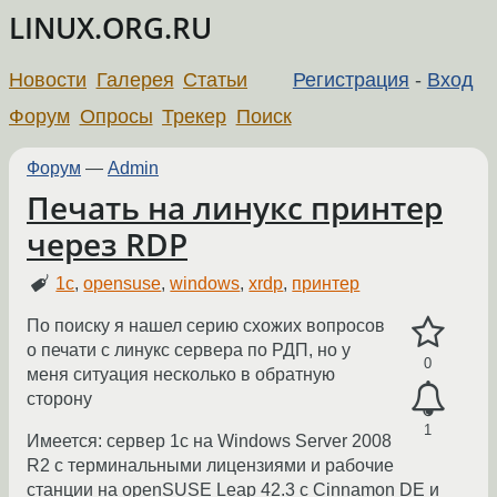
LINUX.ORG.RU
Новости
Галерея
Статьи
Регистрация
-
Вход
Форум
Опросы
Трекер
Поиск
Форум
—
Admin
Печать на линукс принтер
через RDP
1с
,
opensuse
,
windows
,
xrdp
,
принтер
По поиску я нашел серию схожих вопросов
о печати с линукс сервера по РДП, но у
0
меня ситуация несколько в обратную
сторону
1
Имеется: сервер 1с на Windows Server 2008
R2 с терминальными лицензиями и рабочие
станции на openSUSE Leap 42.3 с Cinnamon DE и