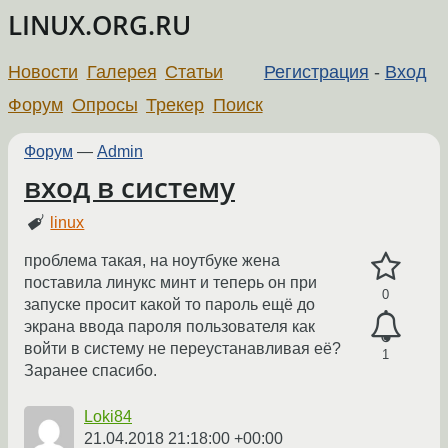
LINUX.ORG.RU
Новости
Галерея
Статьи
Регистрация
-
Вход
Форум
Опросы
Трекер
Поиск
Форум
—
Admin
вход в систему
linux
проблема такая, на ноутбуке жена
поставила линукс минт и теперь он при
0
запуске просит какой то пароль ещё до
экрана ввода пароля пользователя как
войти в систему не переустанавливая её?
1
Заранее спасибо.
Loki84
21.04.2018 21:18:00 +00:00