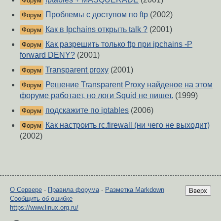
Форум
Проблемы с доступом по ftp
(2002)
Форум
Как в Ipchains открыть talk ?
(2001)
Форум
Как разрешить только ftp при ipchains -P
Форум
forward DENY?
(2001)
Transparent proxy
(2001)
Форум
Решение Transparent Proxy найденое на этом
Форум
форуме работает, но логи Squid не пишет.
(1999)
подскажите по iptables
(2006)
Форум
Как настроить rc.firewall (ни чего не выходит)
Форум
(2002)
О Сервере
-
Правила форума
-
Разметка Markdown
Вверх
Сообщить об ошибке
https://www.linux.org.ru/