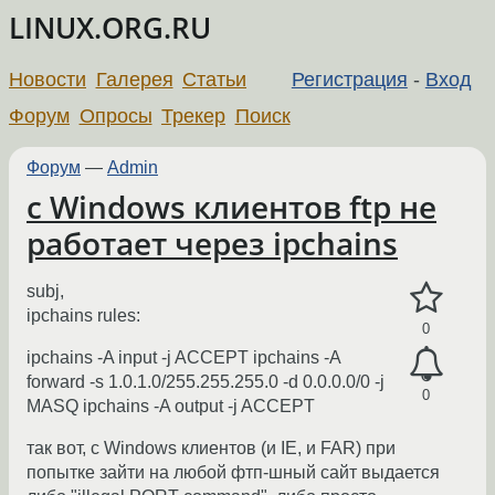
LINUX.ORG.RU
Новости
Галерея
Статьи
Регистрация
-
Вход
Форум
Опросы
Трекер
Поиск
Форум
—
Admin
с Windows клиентов ftp не
работает через ipchains
subj,
ipchains rules:
0
ipchains -A input -j ACCEPT ipchains -A
forward -s 1.0.1.0/255.255.255.0 -d 0.0.0.0/0 -j
0
MASQ ipchains -A output -j ACCEPT
так вот, с Windows клиентов (и IE, и FAR) при
попытке зайти на любой фтп-шный сайт выдается