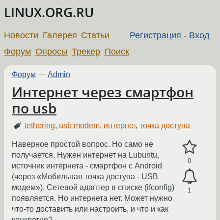
LINUX.ORG.RU
Новости
Галерея
Статьи
Регистрация
-
Вход
Форум
Опросы
Трекер
Поиск
Форум
—
Admin
Интернет через смартфон
по usb
tethering
,
usb modem
,
интернет
,
точка доступа
Наверное простой вопрос. Но само не
получается. Нужен интернет на Lubuntu,
0
источник интернета - смартфон с Android
(через «Мобильная точка доступа - USB
модем»). Сетевой адаптер в списке (ifconfig)
1
появляется. Но интернета нет. Может нужно
что-то доставить или настроить, и что и как
конкретно?