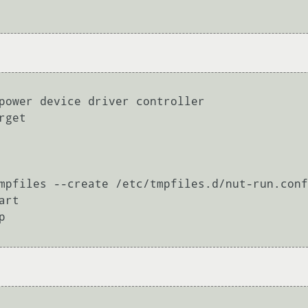
power device driver controller

get

mpfiles --create /etc/tmpfiles.d/nut-run.conf

rt


