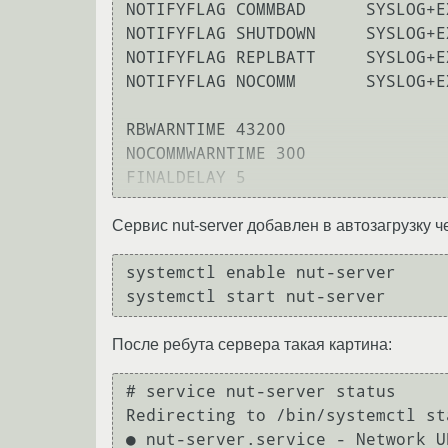
NOTIFYFLAG COMMBAD      SYSLOG+EX
NOTIFYFLAG SHUTDOWN     SYSLOG+EX
NOTIFYFLAG REPLBATT     SYSLOG+EX
NOTIFYFLAG NOCOMM       SYSLOG+EX
RBWARNTIME 43200

NOCOMMWARNTIME 300

Сервис nut-server добавлен в автозагрузку ч
systemctl enable nut-server

После ребута сервера такая картина:
# service nut-server status

Redirecting to /bin/systemctl st
● nut-server.service - Network U