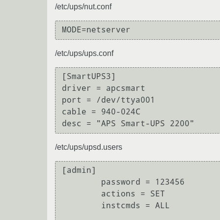
/etc/ups/nut.conf
/etc/ups/ups.conf
[SmartUPS3]

driver = apcsmart

port = /dev/ttya001

cable = 940-024C

/etc/ups/upsd.users
[admin]

        password = 123456

        actions = SET

        instcmds = ALL
