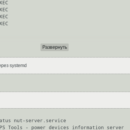
EC

EC

EC

EC

Развернуть
ерез systemd
atus nut-server.service

PS Tools - power devices information server
