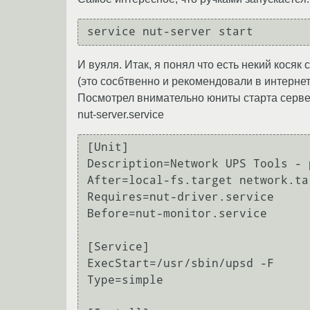
И вуяля. Итак, я понял что есть некий кося
(это сосбтвенно и рекомендовали в интернет
Посмотрел внимательно юниты старта сервер
nut-server.service
[Unit]

Description=Network UPS Tools - 
After=local-fs.target network.ta
Requires=nut-driver.service

Before=nut-monitor.service

[Service]

ExecStart=/usr/sbin/upsd -F

Type=simple
