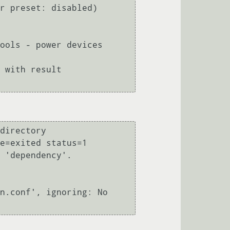
ools - power devices 
 with result 
directory

e=exited status=1

 'dependency'.

n.conf', ignoring: No 