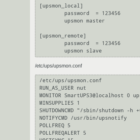
[upsmon_local]

        password  = 123456

        upsmon master

[upsmon_remote]

        password  = 123456

/etc/ups/upsmon.conf
/etc/ups/upsmon.conf

RUN_AS_USER nut

MONITOR SmartUPS3@localhost 0 up
MINSUPPLIES 1

SHUTDOWNCMD "/sbin/shutdown -h +0
NOTIFYCMD /usr/bin/upsnotify

POLLFREQ 5

POLLFREQALERT 5
