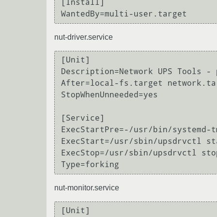
[Install]

nut-driver.service
[Unit]

Description=Network UPS Tools - 
After=local-fs.target network.tar
StopWhenUnneeded=yes

[Service]

ExecStartPre=-/usr/bin/systemd-t
ExecStart=/usr/sbin/upsdrvctl sta
ExecStop=/usr/sbin/upsdrvctl stop
nut-monitor.service
[Unit]
