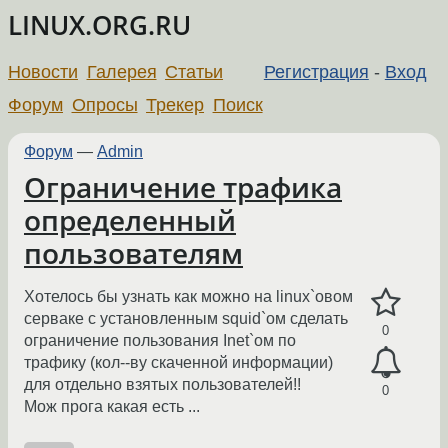
LINUX.ORG.RU
Новости
Галерея
Статьи
Регистрация
-
Вход
Форум
Опросы
Трекер
Поиск
Форум
—
Admin
Ограничение трафика
определенный
пользователям
Хотелось бы узнать как можно на linux`овом
серваке с установленным squid`ом сделать
0
ограничение пользования Inet`ом по
трафику (кол--ву скаченной информации)
для отдельно взятых пользователей!!
0
Мож прога какая есть ...