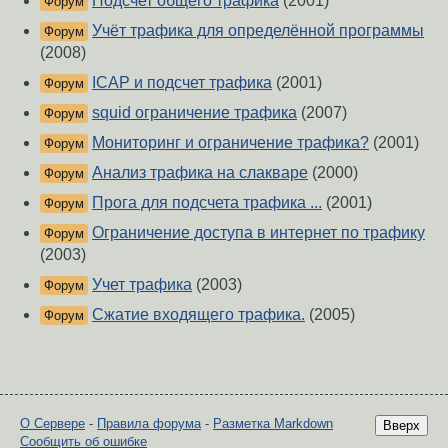
Подсчет общего трафика
(2001)
Форум
Учёт трафика для определённой программы
Форум
(2008)
ICAP и подсчет трафика
(2001)
Форум
squid ограничение трафика
(2007)
Форум
Мониторинг и ограничение трафика?
(2001)
Форум
Анализ трафика на слакваре
(2000)
Форум
Прога для подсчета трафика ...
(2001)
Форум
Ограничение доступа в интернет по трафику
Форум
(2003)
Учет трафика
(2003)
Форум
Сжатие входящего трафика.
(2005)
Форум
О Сервере
-
Правила форума
-
Разметка Markdown
Вверх
Сообщить об ошибке