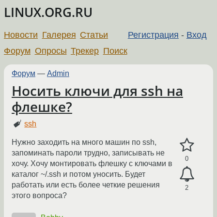
LINUX.ORG.RU
Новости
Галерея
Статьи
Регистрация
-
Вход
Форум
Опросы
Трекер
Поиск
Форум
—
Admin
Носить ключи для ssh на
флешке?
ssh
Нужно заходить на много машин по ssh,
запоминать пароли трудно, записывать не
0
хочу. Хочу монтировать флешку с ключами в
каталог ~/.ssh и потом уносить. Будет
работать или есть более четкие решения
2
этого вопроса?