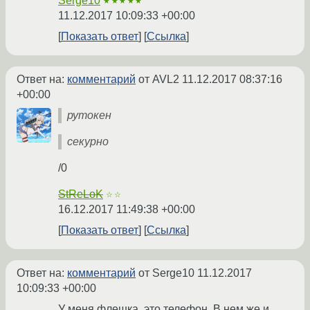
Serge10
★★★★★
11.12.2017 10:09:33 +00:00
Показать ответ
Ссылка
Ответ на:
комментарий
от AVL2
11.12.2017 08:37:16
+00:00
рутокен
секурно
/0
StReLoK
☆☆
16.12.2017 11:49:38 +00:00
Показать ответ
Ссылка
Ответ на:
комментарий
от Serge10
11.12.2017
10:09:33 +00:00
У меня флешка, это телефон. В нем же и