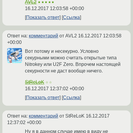
AVL2
★★★★★
16.12.2017 12:03:58 +00:00
Показать ответ
Ссылка
Ответ на:
комментарий
от AVL2
16.12.2017 12:03:58
+00:00
Вот потому и несекурно. Условно
секурными можно считать открытые типа
Nitrokey или U2F Zero. Впрочем настоящей
секурности не даст вообще ничего.
StReLoK
☆☆
16.12.2017 12:37:02 +00:00
Показать ответ
Ссылка
Ответ на:
комментарий
от StReLoK
16.12.2017
12:37:02 +00:00
Ну я в данном случае имею в виду не