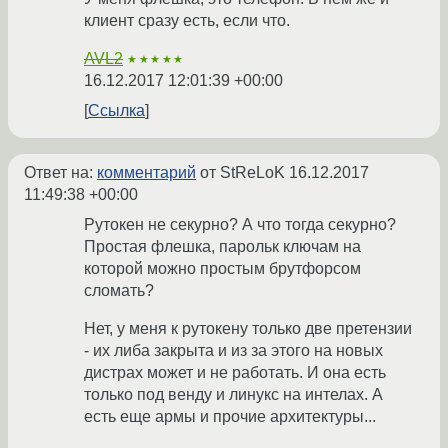
клиент сразу есть, если что.
AVL2
★★★★★
16.12.2017 12:01:39 +00:00
Ссылка
Ответ на:
комментарий
от StReLoK
16.12.2017
11:49:38 +00:00
Рутокен не секурно? А что тогда секурно?
Простая флешка, парольк ключам на
которой можно простым брутфорсом
сломать?
Нет, у меня к рутокену только две претензии
- их либа закрыта и из за этого на новых
дистрах может и не работать. И она есть
только под венду и линукс на интелах. А
есть еще армы и прочие архитектуры...