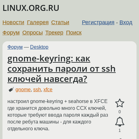
LINUX.ORG.RU
Новости
Галерея
Статьи
Регистрация
-
Вход
Форум
Опросы
Трекер
Поиск
Форум
—
Desktop
gnome-keyring: как
сохранить пароли от ssh
ключей навсегда?
gnome
,
ssh
,
xfce
настроил gnome-keyring + seahorse в XFCE
где хранится довольно много ССХ ключей,
0
которые требуют ввода пароля каждый раз
после ребута машины - для каждого
отдельного ключа.
1