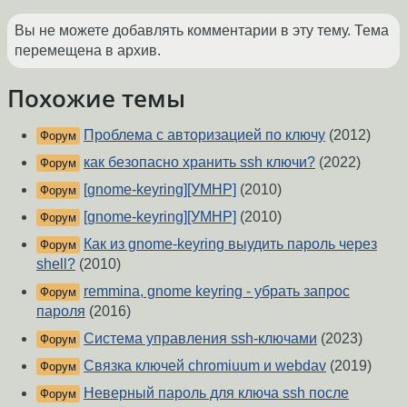
Вы не можете добавлять комментарии в эту тему. Тема
перемещена в архив.
Похожие темы
Проблема с авторизацией по ключу
(2012)
Форум
как безопасно хранить ssh ключи?
(2022)
Форум
[gnome-keyring][УМНР]
(2010)
Форум
[gnome-keyring][УМНР]
(2010)
Форум
Как из gnome-keyring выудить пароль через
Форум
shell?
(2010)
remmina, gnome keyring - убрать запрос
Форум
пароля
(2016)
Система управления ssh-ключами
(2023)
Форум
Связка ключей chromiuum и webdav
(2019)
Форум
Неверный пароль для ключа ssh после
Форум