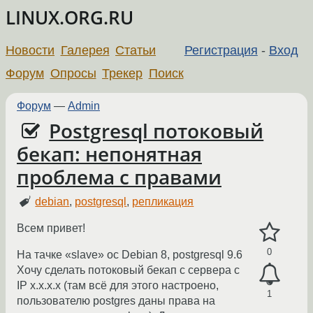
LINUX.ORG.RU
Новости
Галерея
Статьи
Регистрация
-
Вход
Форум
Опросы
Трекер
Поиск
Форум
—
Admin
Postgresql потоковый
бекап: непонятная
проблема с правами
debian
,
postgresql
,
репликация
Всем привет!
0
На тачке «slave» ос Debian 8, postgresql 9.6
Хочу сделать потоковый бекап с сервера с
IP x.x.x.x (там всё для этого настроено,
1
пользователю postgres даны права на