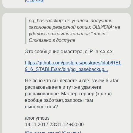
pg_basebackup: не удалось получить
заголовок резервной копии: ОШИБКА: не
удалось открыть каталог "./main":
Отказано в доступе
Это сообщение с мастера, с IP -h x.x.x.x
https://github.com/postgres/postgres/blob/REL
9_6_STABLE/src/bin/pg_basebackup...
Не ясно что вы делаете и где, зачем вы tar
распаковываете и тут же удаляете
распакованное. Мастер сервер (x.x.x.x)
вообще работает, запросы там
выполняются?
anonymous
14.11.2017 23:31:12 +00:00