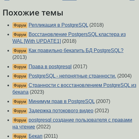
Похожие темы
Репликация в PostgreSQL
(2018)
Форум
Восстановление PostgersSQL кластера из
Форум
WAL [With UPDATE1]
(2018)
Как правильно бекапить БД PostgreSQL?
Форум
(2013)
Права в postgresql
(2017)
Форум
PostgreSQL - непонятные странности.
(2004)
Форум
Странности с восстановлением PostgreSQL из
Форум
бекапа
(2023)
Минимум прав в PostgreSQL
(2007)
Форум
Задержка потокового видео
(2012)
Форум
postgresql создание пользователя с правами
Форум
на чтение
(2022)
Бекап
(2011)
Форум