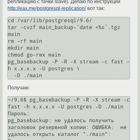
репликацию с тачки slave). Делаю по инструкции
http://eax.me/postgresql-replication/
вот так:
cd /var/lib/postgresql/9.6/

tar -cvzf main_backup-`date +%s`.tgz 
main

rm -rf main

mkdir main

chmod go-rwx main

pg_basebackup -P -R -X stream -c fast -
h x.x.x.x -U postgres \

Получаю:
~/9.6$ pg_basebackup -P -R -X stream -c 
fast -h x.x.x.x -U postgres -D ./main

Пароль:

pg_basebackup: не удалось получить 
заголовок резервной копии: ОШИБКА:  не 
удалось открыть каталог "./main": 