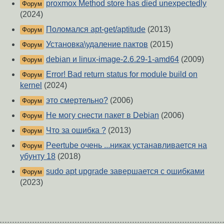
proxmox Method store has died unexpectedly
Форум
(2024)
Поломался apt-get/aptitude
(2013)
Форум
Установка\удаление пактов
(2015)
Форум
debian и linux-image-2.6.29-1-amd64
(2009)
Форум
Error! Bad return status for module build on
Форум
kernel
(2024)
это смертельно?
(2006)
Форум
Не могу снести пакет в Debian
(2006)
Форум
Что за ошибка ?
(2013)
Форум
Peertube очень ...никак устанавливается на
Форум
убунту 18
(2018)
sudo apt upgrade завершается с ошибками
Форум
(2023)