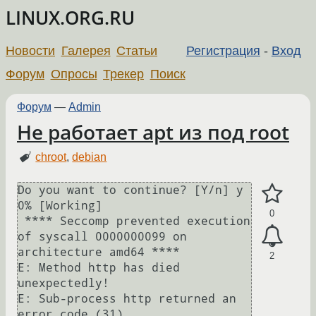
LINUX.ORG.RU
Новости
Галерея
Статьи
Регистрация
-
Вход
Форум
Опросы
Трекер
Поиск
Форум
—
Admin
Не работает apt из под root
chroot
,
debian
Do you want to continue? [Y/n] y

0% [Working]

0
 **** Seccomp prevented execution 
of syscall 0000000099 on 
architecture amd64 ****

2
E: Method http has died 
unexpectedly!

E: Sub-process http returned an 