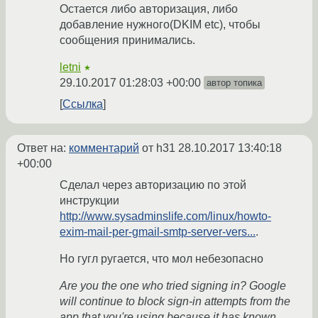
Остается либо авторизация, либо
добавление нужного(DKIM etc), чтобы
сообщения принимались.
letni
★
29.10.2017 01:28:03 +00:00
автор топика
Ссылка
Ответ на:
комментарий
от h31
28.10.2017 13:40:18
+00:00
Сделал через авторизацию по этой
инструкции
http://www.sysadminslife.com/linux/howto-
exim-mail-per-gmail-smtp-server-vers...
.
Но гугл ругается, что мол небезопасно
Are you the one who tried signing in? Google
will continue to block sign-in attempts from the
app that you're using because it has known