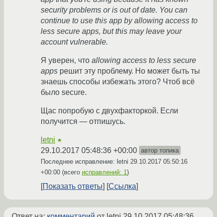
security problems or is out of date. You can
continue to use this app by allowing access to
less secure apps, but this may leave your
account vulnerable.
Я уверен, что
allowing access to less secure
apps
решит эту проблему. Но может быть ты
знаешь способы избежать этого? Чтоб всё
было secure.
Щас попробую с двухфакторкой. Если
получится — отпишусь.
letni
★
29.10.2017 05:48:36 +00:00
автор топика
Последнее исправление: letni
29.10.2017 05:50:16
+00:00
(всего
исправлений: 1
)
Показать ответы
Ссылка
Ответ на:
комментарий
от letni
29.10.2017 05:48:36