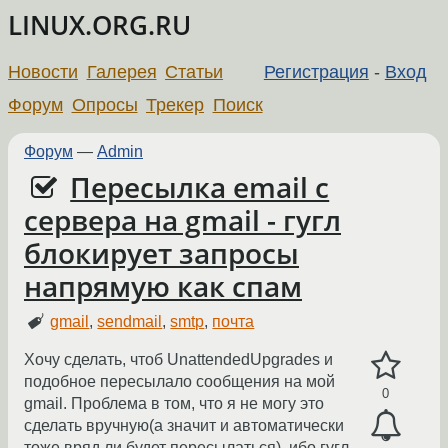
LINUX.ORG.RU
Новости
Галерея
Статьи
Регистрация
-
Вход
Форум
Опросы
Трекер
Поиск
Форум
—
Admin
Пересылка email с
сервера на gmail - гугл
блокирует запросы
напрямую как спам
gmail
,
sendmail
,
smtp
,
почта
Хочу сделать, чтоб UnattendedUpgrades и
подобное пересылало сообщения на мой
0
gmail. Проблема в том, что я не могу это
сделать вручную(а значит и автоматически
тоже вряд ли будет пересылаться), ибо гугл