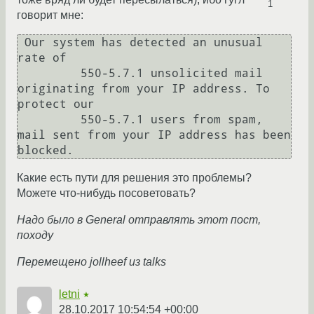
1
говорит мне:
 Our system has detected an unusual 
rate of

         550-5.7.1 unsolicited mail 
originating from your IP address. To 
protect our

         550-5.7.1 users from spam, 
mail sent from your IP address has been 
blocked.
Какие есть пути для решения это проблемы?
Можете что-нибудь посоветовать?
Надо было в General отправлять этот пост,
походу
Перемещено jollheef из talks
letni
★
28.10.2017 10:54:54 +00:00