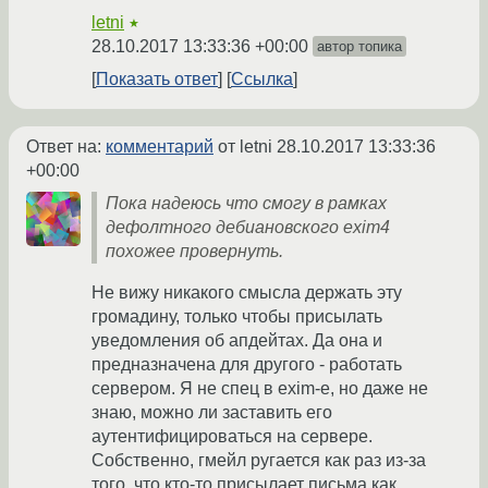
letni
★
28.10.2017 13:33:36 +00:00
автор топика
Показать ответ
Ссылка
Ответ на:
комментарий
от letni
28.10.2017 13:33:36
+00:00
Пока надеюсь что смогу в рамках
дефолтного дебиановского exim4
похожее провернуть.
Не вижу никакого смысла держать эту
громадину, только чтобы присылать
уведомления об апдейтах. Да она и
предназначена для другого - работать
сервером. Я не спец в exim-е, но даже не
знаю, можно ли заставить его
аутентифицироваться на сервере.
Собственно, гмейл ругается как раз из-за
того, что кто-то присылает письма как