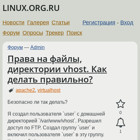
LINUX.ORG.RU
Новости
Галерея
Статьи
Регистрация
-
Вход
Форум
Опросы
Трекер
Поиск
Форум
—
Admin
Права на файлы,
директории vhost. Как
делать правильно?
apache2
,
virtualhost
Безопасно ли так делать?
0
Я создал пользователя `user` с домашней
директорией `/var/www/vhost`. Разрешил
доступ по FTP. Создал группу `user` и
1
включил пользователя `user` в эту группу.