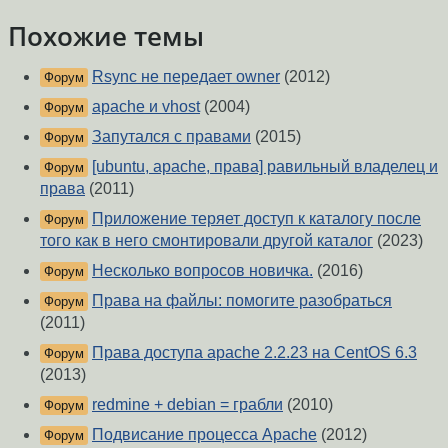
Похожие темы
Rsync не передает owner
(2012)
Форум
apache и vhost
(2004)
Форум
Запутался с правами
(2015)
Форум
[ubuntu, apache, права] равильный владелец и
Форум
права
(2011)
Приложение теряет доступ к каталогу после
Форум
того как в него смонтировали другой каталог
(2023)
Несколько вопросов новичка.
(2016)
Форум
Права на файлы: помогите разобраться
Форум
(2011)
Права доступа apache 2.2.23 на CentOS 6.3
Форум
(2013)
redmine + debian = грабли
(2010)
Форум
Подвисание процесса Apache
(2012)
Форум