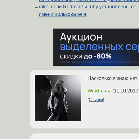
←
rake, если Redmine и ruby установлены от
имени пользователя
Насколько я знаю нет.
Wind
(
11.10.2017
★★★
Ссылка