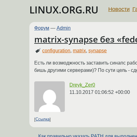
LINUX.ORG.RU
Новости
Г
Форум
—
Admin
matrix-synapse без «fed
configuration
,
matrix
,
synapse
Есть ли возмоджность заставить синапс рабо
бишь другими серверами)? По сути цель - с
Dreyk_Zer0
11.10.2017 01:06:52 +00:00
Ссылка
Как правильно указать PATH для выполне