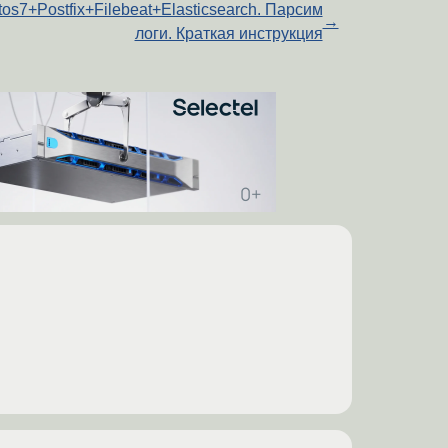
os7+Postfix+Filebeat+Elasticsearch. Парсим
→
логи. Краткая инструкция