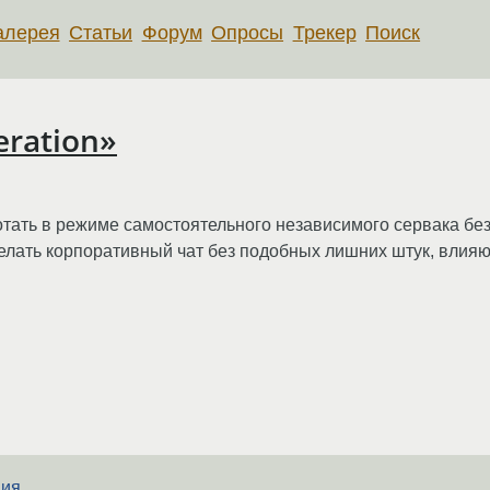
алерея
Статьи
Форум
Опросы
Трекер
Поиск
eration»
тать в режиме самостоятельного независимого сервака без 
делать корпоративный чат без подобных лишних штук, влия
ния