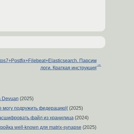
os7+Postfix+Filebeat+Elasticsearch. Парсим
→
логи. Краткая инструкция
а Devuan
(2025)
не могу подружить федерацию!(
(2025)
расшифровать файл из хранилица
(2024)
ойка well-known для matrix-synapse
(2025)