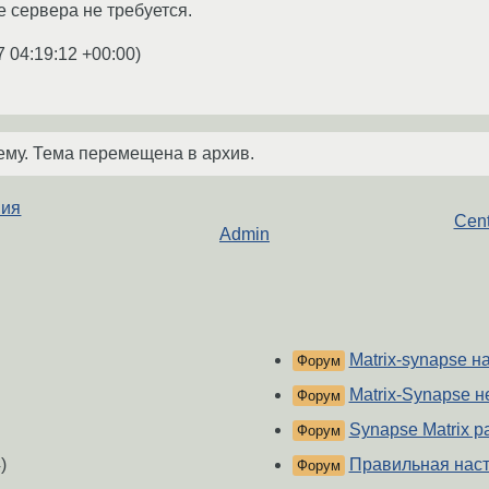
е сервера не требуется.
7 04:19:12 +00:00
)
ему. Тема перемещена в архив.
ния
Cent
Admin
Matrix-synapse н
Форум
Matrix-Synapse 
Форум
Synapse Matrix 
Форум
)
Правильная настр
Форум