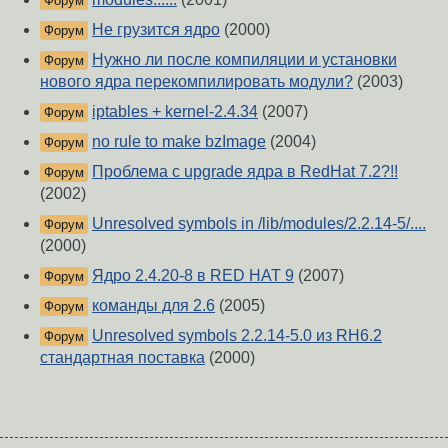
Форум
Не грузится ядро
(2000)
Форум
Нужно ли после компиляции и установки
Форум
нового ядра перекомпилировать модули?
(2003)
iptables + kernel-2.4.34
(2007)
Форум
no rule to make bzImage
(2004)
Форум
Проблема с upgrade ядра в RedHat 7.2?!!
Форум
(2002)
Unresolved symbols in /lib/modules/2.2.14-5/....
Форум
(2000)
Ядро 2.4.20-8 в RED HAT 9
(2007)
Форум
команды для 2.6
(2005)
Форум
Unresolved symbols 2.2.14-5.0 из RH6.2
Форум
стандартная поставка
(2000)