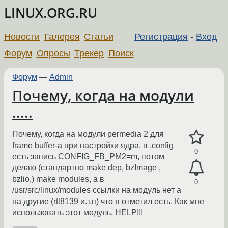
LINUX.ORG.RU
Новости
Галерея
Статьи
Регистрация
-
Вход
Форум
Опросы
Трекер
Поиск
Форум
—
Admin
Почему, когда на модули
.....
Почему, когда на модули permedia 2 для
frame buffer-a при настройки ядра, в .config
0
есть запись CONFIG_FB_PM2=m, потом
делаю (стандартно make dep, bzImage ,
bzlio,) make modules, а в
0
/usr/src/linux/modules ссылки на модуль нет а
на другие (rtl8139 и.т.п) что я отметил есть. Как мне
использовать этот модуль, HELP!!!