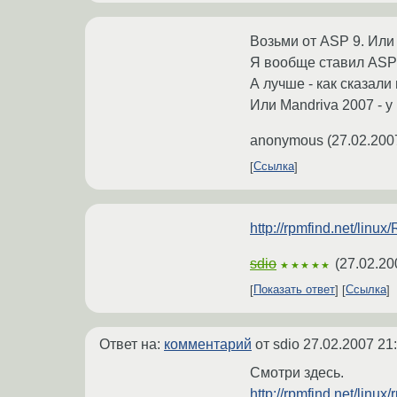
Возьми от ASP 9. Или 
Я вообще ставил ASP 
А лучше - как сказали
Или Mandriva 2007 - у 
anonymous
(
27.02.200
Ссылка
http://rpmfind.net/linux/
sdio
(
27.02.20
★★★★★
Показать ответ
Ссылка
Ответ на:
комментарий
от sdio
27.02.2007 21
Смотри здесь.
http://rpmfind.net/linu