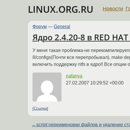
LINUX.ORG.RU
Новости
Г
Форум
—
General
Ядро 2.4.20-8 в RED HAT
У меня такая проблема-не перекомпилируется
8/configs(Почти все перепробывал). make de
включить поддержку ntfs в ядро!! Все опции 
nafanya
27.02.2007 10:29:52 +00:00
Ссылка
←
script переименовки файлов и удаление с