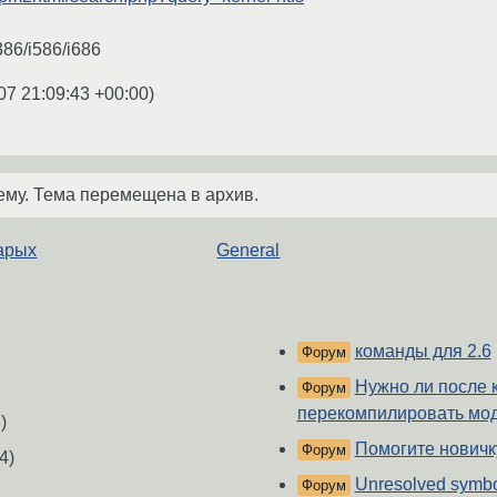
86/i586/i686
07 21:09:43 +00:00
)
ему. Тема перемещена в архив.
тарых
General
команды для 2.6
Форум
Нужно ли после 
Форум
перекомпилировать мо
)
Помогите новичк
Форум
4)
Unresolved symbols
Форум