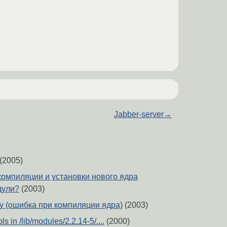
Jabber-server
→
(2005)
компиляции и установки нового ядра
дули?
(2003)
у (ошибка при компиляции ядра)
(2003)
 in /lib/modules/2.2.14-5/....
(2000)