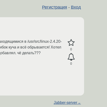
Регистрация
-
Вход
дящимися в /usr/src/linux-2.4.20-
ибок куча и всё обрывается! Хотел
0
 добавлял. чё делать???
0
Jabber-server
→