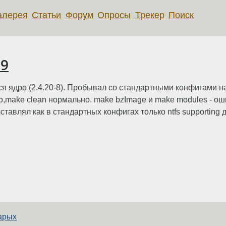
алерея
Статьи
Форум
Опросы
Трекер
Поиск
 9
 ядро (2.4.20-8). Пробывал со стандартными конфигами нахо
p,make clean нормально. make bzImage и make modules - ош
оставлял как в стандартных конфигах только ntfs supporting
тарых