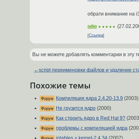
обрати внимание на i3
sdio
(
27.02.20
★★★★★
Ссылка
Вы не можете добавлять комментарии в эту т
←
script переименовки файлов и удаление с
Похожие темы
Компиляция ядра 2.4.20-13.9
(2003)
Форум
Не грузится ядро
(2000)
Форум
Как строить ядро в Red Hat 9?
(2003
Форум
проблемы с компиляцией ядра
(200
Форум
iptables + kernel-2.4.34
(2007)
Форум