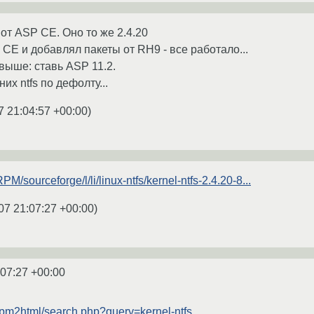
от ASP CE. Оно то же 2.4.20
CE и добавлял пакеты от RH9 - все работало...
 выше: ставь ASP 11.2.
них ntfs по дефолту...
7 21:04:57 +00:00
)
RPM/sourceforge/l/li/linux-ntfs/kernel-ntfs-2.4.20-8...
07 21:07:27 +00:00
)
:07:27 +00:00
x/rpm2html/search.php?query=kernel-ntfs