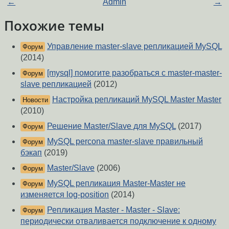
←
Admin
→
Похожие темы
Управление master-slave репликацией MySQL
Форум
(2014)
[mysql] помогите разобраться с master-master-
Форум
slave репликацией
(2012)
Настройка репликаций MySQL Master Master
Новости
(2010)
Решение Master/Slave для MySQL
(2017)
Форум
MySQL percona master-slave правильный
Форум
бэкап
(2019)
Master/Slave
(2006)
Форум
MySQL репликация Master-Master не
Форум
изменяется log-position
(2014)
Репликация Master - Master - Slave:
Форум
периодически отваливается подключение к одному