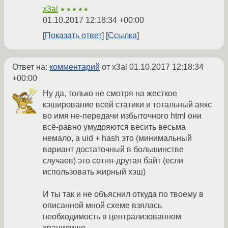
x3al
★★★★★
01.10.2017 12:18:34 +00:00
Показать ответ
Ссылка
Ответ на:
комментарий
от x3al
01.10.2017 12:18:34
+00:00
Ну да, только не смотря на жесткое
кэширование всей статики и тотальный аякс
во имя не-передачи избыточного html они
всё-равно умудряются весить весьма
немало, а uid + hash это (минимальный
вариант достаточный в большинстве
случаев) это сотня-другая байт (если
использовать жирный хэш)
И ты так и не объяснил откуда по твоему в
описанной мной схеме взялась
необходимость в централизованном
хранилище