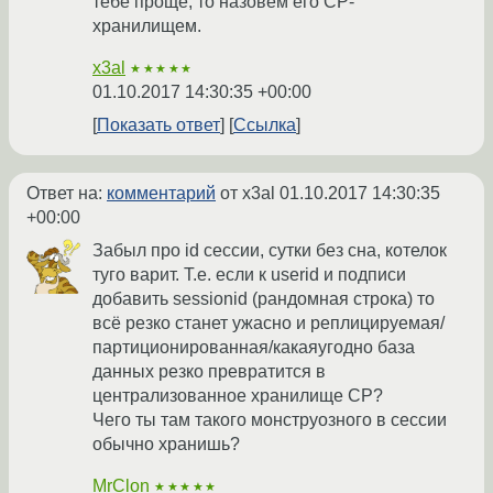
тебе проще, то назовём его CP-
хранилищем.
x3al
★★★★★
01.10.2017 14:30:35 +00:00
Показать ответ
Ссылка
Ответ на:
комментарий
от x3al
01.10.2017 14:30:35
+00:00
Забыл про id сессии, сутки без сна, котелок
туго варит. Т.е. если к userid и подписи
добавить sessionid (рандомная строка) то
всё резко станет ужасно и реплицируемая/
партиционированная/какаяугодно база
данных резко превратится в
централизованное хранилище CP?
Чего ты там такого монструозного в сессии
обычно хранишь?
MrClon
★★★★★