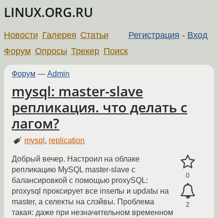
LINUX.ORG.RU
Новости
Галерея
Статьи
Регистрация
-
Вход
Форум
Опросы
Трекер
Поиск
Форум
—
Admin
mysql: master-slave
репликация. что делать с
лагом?
mysql
,
replication
Добрый вечер. Настроил на облаке
репликацию MySQL master-slave с
0
балансировкой с помощью proxySQL:
proxysql проксирует все insertы и updatы на
master, а селекты на слэйвы. Проблема
2
такая: даже при незначительном временном