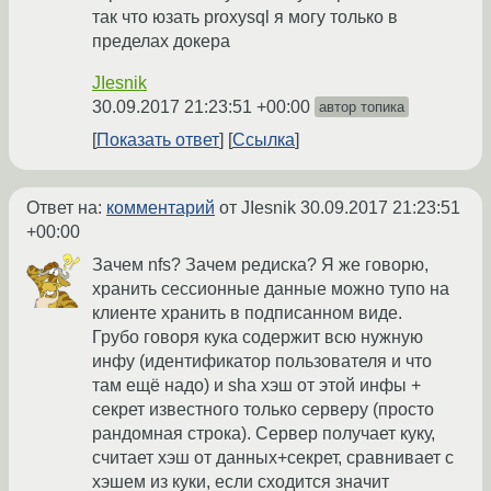
так что юзать proxysql я могу только в
пределах докера
JIesnik
30.09.2017 21:23:51 +00:00
автор топика
Показать ответ
Ссылка
Ответ на:
комментарий
от JIesnik
30.09.2017 21:23:51
+00:00
Зачем nfs? Зачем редиска? Я же говорю,
хранить сессионные данные можно тупо на
клиенте хранить в подписанном виде.
Грубо говоря кука содержит всю нужную
инфу (идентификатор пользователя и что
там ещё надо) и sha хэш от этой инфы +
секрет известного только серверу (просто
рандомная строка). Сервер получает куку,
считает хэш от данных+секрет, сравнивает с
хэшем из куки, если сходится значит