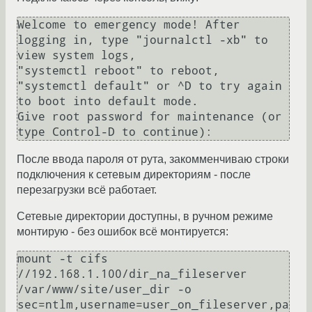
Welcome to emergency mode! After 
logging in, type "journalctl -xb" to 
view system logs, 

"systemctl reboot" to reboot, 
"systemctl default" or ^D to try again 
to boot into default mode. 

Give root password for maintenance (or 
type Control-D to continue): 
После ввода пароля от рута, закомменчиваю строки
подключения к сетевым директориям - после
перезагрузки всё работает.
Сетевые директории доступны, в ручном режиме
монтирую - без ошибок всё монтируется:
mount -t cifs 
//192.168.1.100/dir_na_fileserver 
/var/www/site/user_dir -o 

sec=ntlm,username=user_on_fileserver,pa