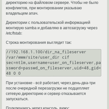
директорию на файловом сервере. Чтобы не было
конфликтов, при монтировании указываю
владельцем апач.
Директории с пользовательской информацией
монтирую samba и добавляю в автозагрузку через
/etc/fstab:
Строка монтирования выглядит так:
//192.168.1.100/dir_na_fileserver 
/var/www/site/user_dir cif 
sec=ntlm,username=user_on_fileserver,pa
ssword=passwd_on_fileserver,uid=48,gid=
48 0 0
При установке - всё работает, через день-два-три
после очередной перезагрузки не подцепляет
сетевую директорию и сервер отказывается
запускаться.
Подключаюсь через консоль, вижу: