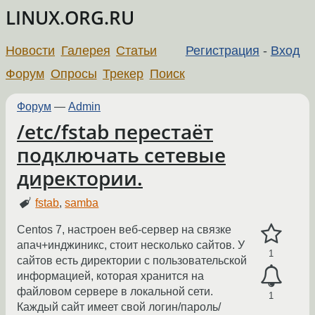
LINUX.ORG.RU
Новости
Галерея
Статьи
Регистрация
-
Вход
Форум
Опросы
Трекер
Поиск
Форум
—
Admin
/etc/fstab перестаёт
подключать сетевые
директории.
fstab
,
samba
Centos 7, настроен веб-сервер на связке
апач+инджиникс, стоит несколько сайтов. У
1
сайтов есть директории с пользовательской
информацией, которая хранится на
файловом сервере в локальной сети.
1
Каждый сайт имеет свой логин/пароль/