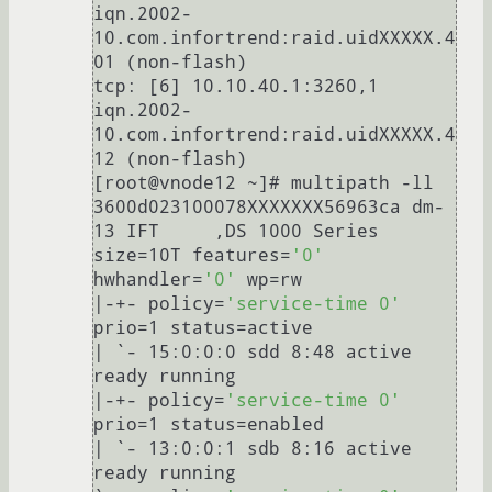
iqn.2002-
10.com.infortrend:raid.uidXXXXX.4
01 (non-flash)

tcp: [6] 10.10.40.1:3260,1 
iqn.2002-
10.com.infortrend:raid.uidXXXXX.4
12 (non-flash)

[root@vnode12 ~]# multipath -ll

3600d023100078XXXXXXX56963ca dm-
13 IFT     ,DS 1000 Series

size=10T features=
'0'
hwhandler=
'0'
 wp=rw

|-+- policy=
'service-time 0'
prio=1 status=active

| `- 15:0:0:0 sdd 8:48 active 
ready running

|-+- policy=
'service-time 0'
prio=1 status=enabled

| `- 13:0:0:1 sdb 8:16 active 
ready running
