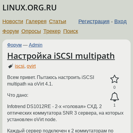
LINUX.ORG.RU
Новости
Галерея
Статьи
Регистрация
-
Вход
Форум
Опросы
Трекер
Поиск
Форум
—
Admin
Настройка iSCSI multipath
iscsi
,
ovirt
Всем привет. Пытаюсь настроить iSCSI
multipath на oVirt 4.1.
0
Что дано:
1
Infotrend DS1012RE - 2-х «головая» СХД. 2
оптических коммутатора SNR 3 сервера, на которых
установлен oVirt node.
Каждый сервер подключен к 2 коммутаторам по