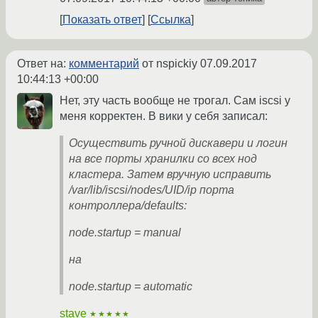
Показать ответ
Ссылка
Ответ на:
комментарий
от nspickiy
07.09.2017
10:44:13 +00:00
Нет, эту часть вообще не трогал. Сам iscsi у
меня корректен. В вики у себя записал:
Осуществить ручной дискавери и логин
на все порты хранилки со всех нод
кластера. Затем вручную исправить
/var/lib/iscsi/nodes/UID/ip порта
контроллера/defaults:
node.startup = manual
на
node.startup = automatic
stave
★★★★★