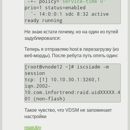
`-+- policy=
'service-time 0'
prio=1 status=enabled

  `- 14:0:0:1 sdc 8:32 active 
Не знаю кстати почему, но на один из путей
задублировался:
Теперь я отправляю host в перезагрузку (из
веб-морды). После ребута путь опять один:
[root@vnode12 ~]# iscsiadm -m 
session

tcp: [1] 10.10.30.1:3260,1 
iqn.2002-
10.com.infortrend:raid.uidXXXXX.4
Такое чувство, что VDSM не запоминает
настройки
nspickiy