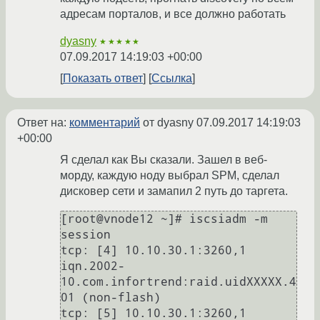
адресам порталов, и все должно работать
dyasny
★★★★★
07.09.2017 14:19:03 +00:00
Показать ответ
Ссылка
Ответ на:
комментарий
от dyasny
07.09.2017 14:19:03
+00:00
Я сделал как Вы сказали. Зашел в веб-
морду, каждую ноду выбрал SPM, сделал
дисковер сети и замапил 2 путь до таргета.
[root@vnode12 ~]# iscsiadm -m 
session

tcp: [4] 10.10.30.1:3260,1 
iqn.2002-
10.com.infortrend:raid.uidXXXXX.4
01 (non-flash)

tcp: [5] 10.10.30.1:3260,1 