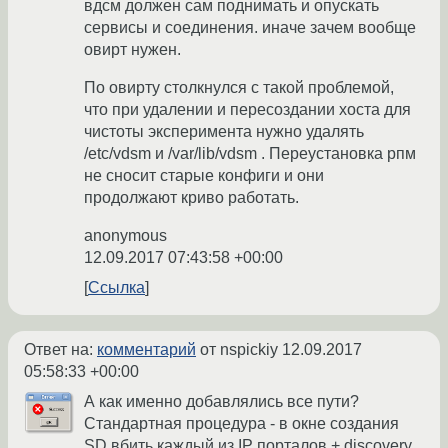
вдсм должен сам поднимать и опускать
сервисы и соединения. иначе зачем вообще
овирт нужен.
По овирту столкнулся с такой проблемой,
что при удалении и пересоздании хоста для
чистоты эксперимента нужно удалять
/etc/vdsm и /var/lib/vdsm . Переустановка рпм
не сносит старые конфиги и они
продолжают криво работать.
anonymous
12.09.2017 07:43:58 +00:00
Ссылка
Ответ на:
комментарий
от nspickiy
12.09.2017
05:58:33 +00:00
А как именно добавлялись все пути?
Стандартная процедура - в окне создания
SD вбить каждый из IP порталов + discovery