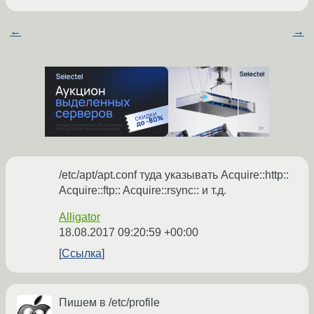
←
→
/etc/apt/apt.conf туда указывать Acquire::http::
Acquire::ftp:: Acquire::rsync:: и т.д.
Alligator
18.08.2017 09:20:59 +00:00
Ссылка
Пишем в /etc/profile