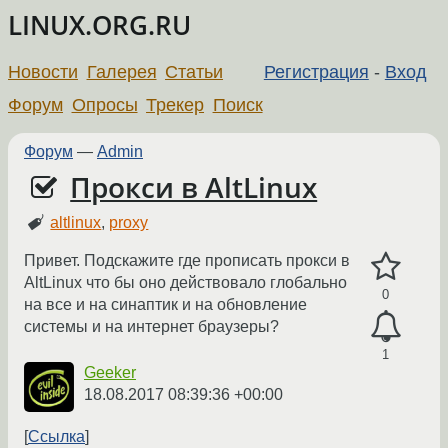
LINUX.ORG.RU
Новости
Галерея
Статьи
Регистрация
-
Вход
Форум
Опросы
Трекер
Поиск
Форум
—
Admin
Прокси в AltLinux
altlinux
,
proxy
Привет. Подскажите где прописать прокси в
AltLinux что бы оно действовало глобально
0
на все и на синаптик и на обновление
системы и на интернет браузеры?
1
Geeker
18.08.2017 08:39:36 +00:00
Ссылка