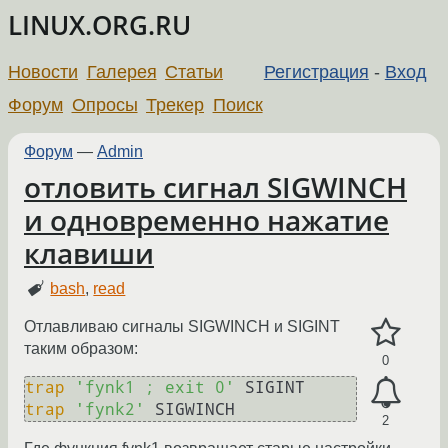
LINUX.ORG.RU
Новости
Галерея
Статьи
Регистрация
-
Вход
Форум
Опросы
Трекер
Поиск
Форум
—
Admin
отловить сигнал SIGWINCH
и одновременно нажатие
клавиши
bash
,
read
Отлавливаю сигналы SIGWINCH и SIGINT
таким образом:
0
trap
'fynk1 ; exit 0'
trap
'fynk2'
2