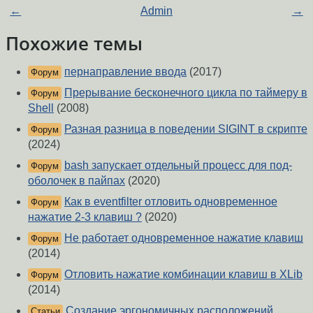
←
Admin
→
Похожие темы
пернаправление ввода
(2017)
Форум
Прерывание бесконечного цикла по таймеру в
Форум
Shell
(2008)
Разная разница в поведении SIGINT в скрипте
Форум
(2024)
bash запускает отдельный процесс для под-
Форум
оболочек в пайпах
(2020)
Как в eventfilter отловить одновременное
Форум
нажатие 2-3 клавиш ?
(2020)
Не работает одновременное нажатие клавиш
Форум
(2014)
Отловить нажатие комбинации клавиш в XLib
Форум
(2014)
Создание эргономичных расположений
Статьи