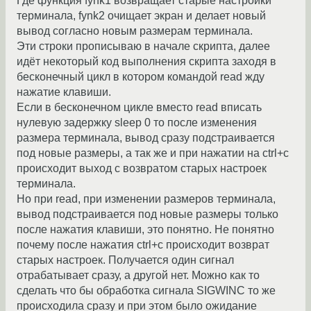
Где функция fynk1 возвращает старые настройки
терминала, fynk2 очищает экран и делает новый
вывод согласно новым размерам терминала.
Эти строки прописываю в начале скрипта, далее
идёт некоторый код выполнения скрипта заходя в
бесконечный цикл в котором командой read жду
нажатие клавиши.
Если в бесконечном цикле вместо read вписать
нулевую задержку sleep 0 то после изменения
размера терминала, вывод сразу подстраивается
под новые размеры, а так же и при нажатии на ctrl+c
происходит выход с возвратом старых настроек
терминала.
Но при read, при изменении размеров терминала,
вывод подстраивается под новые размеры только
после нажатия клавиши, это понятно. Не понятно
почему после нажатия ctrl+c происходит возврат
старых настроек. Получается один сигнал
отрабатывает сразу, а другой нет. Можно как то
сделать что бы обработка сигнала SIGWINC то же
происходила сразу и при этом было ожидание